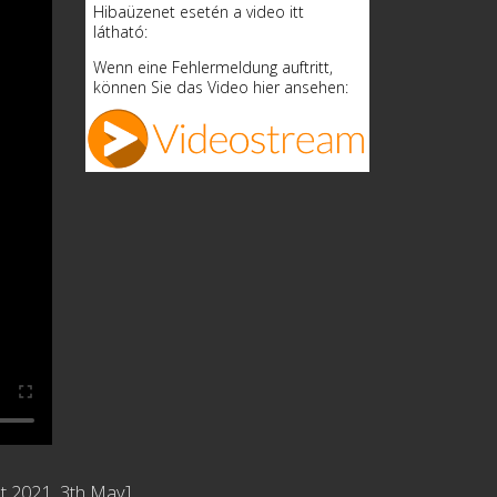
Hibaüzenet esetén a video itt
látható:
Wenn eine Fehlermeldung auftritt,
können Sie das Video hier ansehen:
st
2021, 3th May]