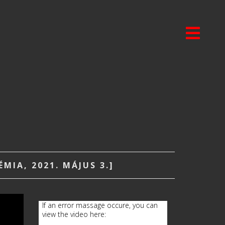
IA, 2021. MÁJUS 3.]
If an error massage occure, you can
view the video here: