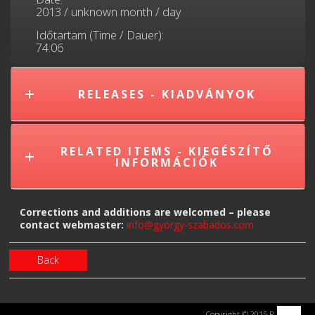
2013 / unknown month / day
Időtartam (Time / Dauer):
74:06
RELEASES - KIADVÁNYOK
RELATED ITEMS - KIEGÉSZÍTŐ
INFORMÁCIÓK
Corrections and additions are welcomed – please
contact webmaster:
info@györgy-szabados.com
Back
Copyright © 2015 R. Kraus