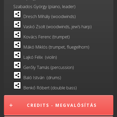
Szabados György (piano, leader)
Dresch Mihály (woodwinds)
Vaskó Zsolt (woodwinds, jew’s harp)
Kovács Ferenc (trumpet)
Mákó Miklós (trumpet, fluegelhorn)
Lajkó Félix (violin)
Gerőly Tamás (percussion)
Baló István (drums)
Benkő Róbert (double bass)
CREDITS - MEGVALÓSÍTÁS