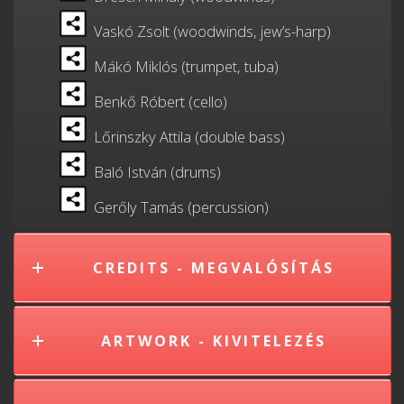
Vaskó Zsolt (woodwinds, jew’s-harp)
Mákó Miklós (trumpet, tuba)
Benkő Róbert (cello)
Lőrinszky Attila (double bass)
Baló István (drums)
Gerőly Tamás (percussion)
CREDITS - MEGVALÓSÍTÁS
ARTWORK - KIVITELEZÉS