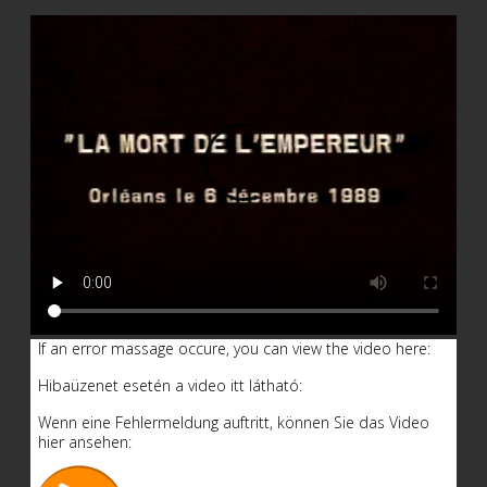
If an error massage occure, you can view the video here:
Hibaüzenet esetén a video itt látható:
Wenn eine Fehlermeldung auftritt, können Sie das Video
hier ansehen: