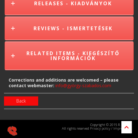
RELEASES - KIADVÁNYOK
REVIEWS - ISMERTETÉSEK
RELATED ITEMS - KIEGÉSZÍTŐ
INFORMÁCIÓK
Corrections and additions are welcomed – please
contact webmaster:
info@györgy-szabados.com
Back
Copyright © 2015 R. Kraus
All rights reserved
Privacy policy
/
Impressum