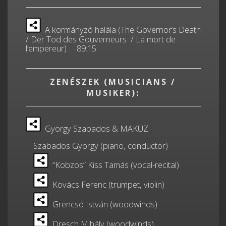
A kormányzó halála (The Governor’s Death
/ Der Tod des Gouverneurs / La mort de
l’empereur) 89:15
ZENÉSZEK (MUSICIANS /
MUSIKER):
György Szabados & MAKUZ
Szabados György (piano, conductor)
“Kobzos” Kiss Tamás (vocal-recital)
Kovács Ferenc (trumpet, violin)
Grencsó István (woodwinds)
Dresch Mihály (woodwinds)