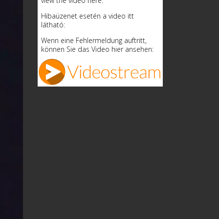
view the video here:
Hibaüzenet esetén a video itt
látható:
Wenn eine Fehlermeldung auftritt,
können Sie das Video hier ansehen: