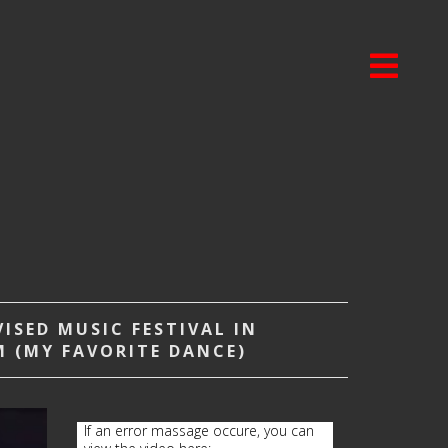
ISED MUSIC FESTIVAL IN
M (MY FAVORITE DANCE)
If an error massage occure, you can