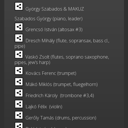
György Szabados & MAKUZ
Szabados György (piano, leader)
Grencsó István (altosax #3)
Dresch Mihály (flute, sopransax, bass cl.,
pipe)
Vaskó Zsolt (flutes, soprano saxophone,
pipes, jew’s harp)
Kovács Ferenc (trumpet)
Mákó Miklós (trumpet, fluegelhorn)
Friedrich Károly (trombone #3,4)
Lajkó Félix (violin)
Gerőly Tamás (drums, percussion)