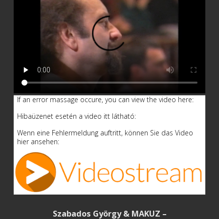
If an error massage occure, you can view the video here:
Hibaüzenet esetén a video itt látható:
Wenn eine Fehlermeldung auftritt, können Sie das Video
hier ansehen:
Szabados György & MAKUZ –