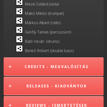
Mezei Szilárd (viola)
Mákó Miklós (trumpet)
Márkos Albert (cello)
Gerőly Tamás (percussion)
Baló István (drums)
Benkő Róbert (double bass)
CREDITS - MEGVALÓSÍTÁS
RELEASES - KIADVÁNYOK
REVIEWS - ISMERTETÉSEK