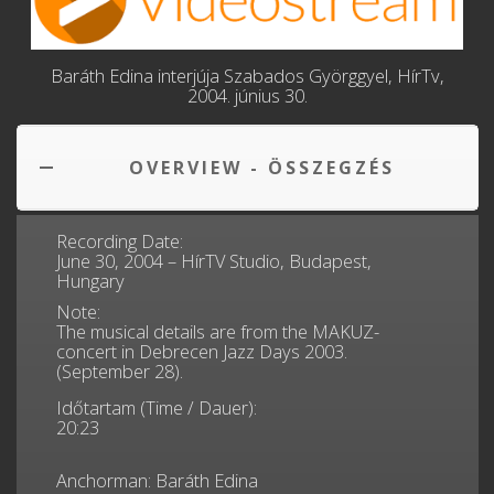
Baráth Edina interjúja Szabados Györggyel, HírTv,
2004. június 30.
OVERVIEW - ÖSSZEGZÉS
Recording Date:
June 30, 2004 – HírTV Studio, Budapest,
Hungary
Note:
The musical details are from the MAKUZ-
concert in Debrecen Jazz Days 2003.
(September 28).
Időtartam (Time / Dauer):
20:23
Anchorman: Baráth Edina