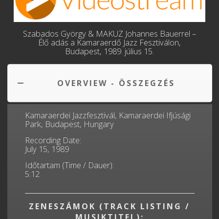
Szabados György & MAKUZ Johannes Bauerrel –
Élő adás a Kamaraerdő Jazz Fesztiválon,
Budapest, 1989. július 15.
OVERVIEW - ÖSSZEGZÉS
Kamaraerdei Jazzfesztivál, Kamaraerdei Ifjúsági
Park, Budapest, Hungary
Recording Date:
July 15, 1989
Időtartam (Time / Dauer):
5:12
ZENESZÁMOK (TRACK LISTING /
MUSIKTITEL):