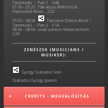
Tanzmusik) – Part 1 0:48
01:18 – 03:20: Talk about BIMHUIS &
Improvised Music 2:02
03:20 – 08:34:
Tánczene (Dance-Music /
Tanzmusik) – Part 2 5:14
08:34 – 08:58: small scene in rehearsal room
0:24
ZENÉSZEK (MUSICIANS /
MUSIKER):
György Szabados Solo
Szabados György (piano)
CREDITS - MEGVALÓSÍTÁS