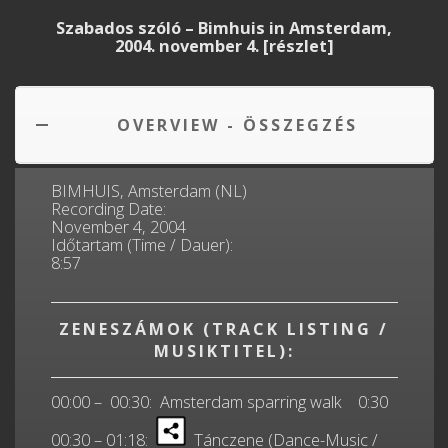
Szabados szóló – Bimhuis in Amsterdam,
2004. november 4. [részlet]
OVERVIEW - ÖSSZEGZÉS
BIMHUIS, Amsterdam (NL)
Recording Date:
November 4, 2004
Időtartam (Time / Dauer):
8:57
ZENESZÁMOK (TRACK LISTING /
MUSIKTITEL):
00:00 – 00:30: Amsterdam sparring walk 0:30
00:30 – 01:18:
Tánczene (Dance-Music /