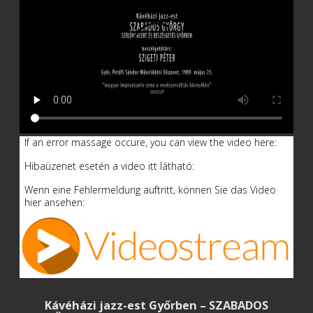
If an error massage occure, you can view the video here:
Hibaüzenet esetén a video itt látható:
Wenn eine Fehlermeldung auftritt, können Sie das Video
hier ansehen:
Kávéházi jazz-est Győrben – SZABADOS