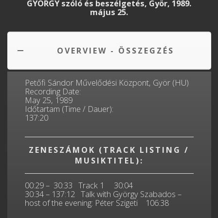
GYÖRGY szóló és beszélgetés, Györ, 1989.
május 25.
OVERVIEW - ÖSSZEGZÉS
Petőfi Sándor Művelődési Központ, Györ (HU)
Recording Date:
May 25, 1989
Időtartam (Time / Dauer):
137:20
ZENESZÁMOK (TRACK LISTING /
MUSIKTITEL):
00:29 – 30:33 Track 1 30:04
30:34 – 137:12 Talk with György Szabados –
host of the evening: Péter Szigeti 106:38