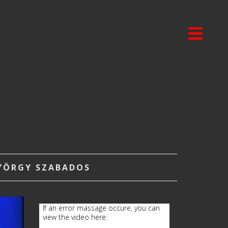
GYÖRGY SZABADOS
If an error massage occure, you can
view the video here: