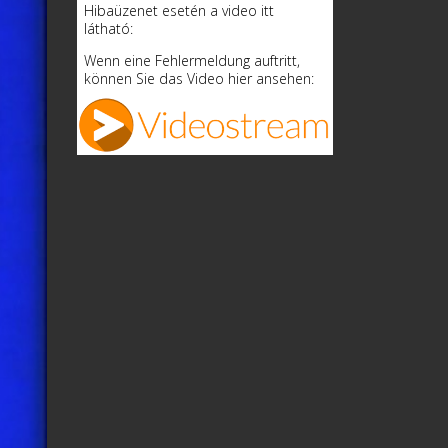
Hibaüzenet esetén a video itt
látható:
Wenn eine Fehlermeldung auftritt,
können Sie das Video hier ansehen: