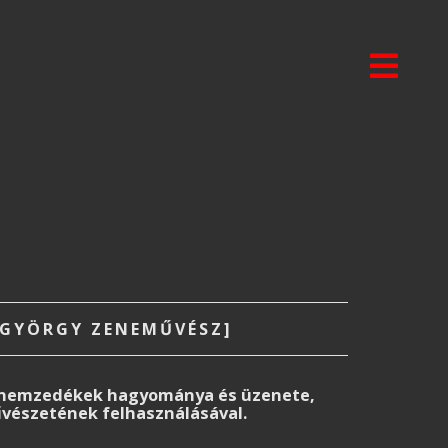
 GYÖRGY ZENEMŰVÉSZ]
lő nemzedékek hagyománya és üzenete,
vészetének felhasználásával.