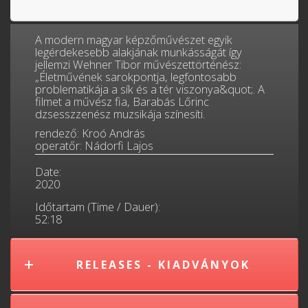
A modern magyar képzőművészet egyik
legérdekesebb alakjának munkásságát így
jellemzi Wehner Tibor művészettörténész:
„Életművének sarokpontja, legfontosabb
problematikája a sík és a tér viszonya&quot;. A
filmet a művész fia, Barabás Lőrinc
dzsesszzenész muzsikája színesíti.
rendező: Kroó András
operatőr: Nádorfi Lajos
Date:
2020
Időtartam (Time / Dauer):
52:18
RELEASES - KIADVÁNYOK