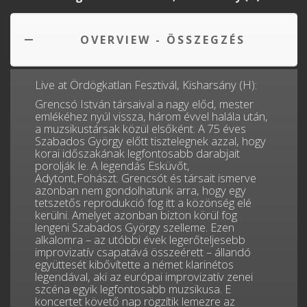
OVERVIEW - ÖSSZEGZÉS
Live at Ördögkatlan Fesztivál, Kisharsány (H):
Grencsó István társaival a nagy előd, mester
emlékéhez nyúl vissza, három évvel halála után,
a muzsikustársak közül elsőként. A 75 éves
Szabados György előtt tisztelegnek azzal, hogy
korai időszakának legfontosabb darabjait
porolják le. A legendás Esküvőt,
Adytont,Fohászt. Grencsót és társait ismerve
azonban nem gondolhatunk arra, hogy egy
tetszetős reprodukció fog itt a közönség elé
kerülni. Amelyet azonban bizton körül fog
lengeni Szabados György szelleme. Ezen
alkalomra – az utóbbi évek legerőteljesebb
improvizatív csapatává összeérett – állandó
együttesét kibővítette a német klarinétos
legendával, aki az európai improvizatív zenei
szcéna egyik legfontosabb muzsikusa. E
koncertet követő nap rögzítik lemezre az