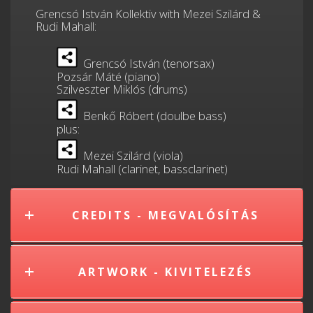
Grencsó István Kollektiv with Mezei Szilárd &
Rudi Mahall:
Grencsó István (tenorsax)
Pozsár Máté (piano)
Szilveszter Miklós (drums)
Benkő Róbert (doulbe bass)
plus:
Mezei Szilárd (viola)
Rudi Mahall (clarinet, bassclarinet)
CREDITS - MEGVALÓSÍTÁS
ARTWORK - KIVITELEZÉS