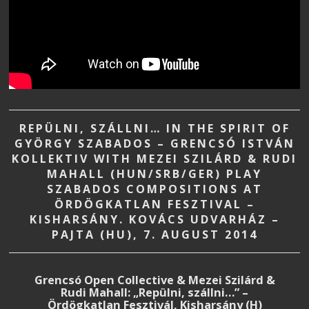
REPÜLNI, SZÁLLNI… IN THE SPIRIT OF
GYÖRGY SZABADOS – GRENCSÓ ISTVÁN
KOLLEKTIV WITH MEZEI SZILÁRD & RUDI
MAHALL (HUN/SRB/GER) PLAY
SZABADOS COMPOSITIONS AT
ÖRDÖGKATLAN FESZTIVAL –
KISHARSÁNY. KOVÁCS UDVARHÁZ –
PAJTA (HU), 7. AUGUST 2014
Grencsó Open Collective & Mezei Szilárd &
Rudi Mahall: „Repülni, szállni…” –
Ördögkatlan Fesztivál, Kisharsány (H)