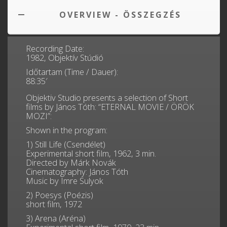
OVERVIEW - ÖSSZEGZÉS
Recording Date:
1982, Objektív Stúdió
Időtartam (Time / Dauer):
88:35′
Objektiv Studio presents a selection of Short
films by János Tóth: “ETERNAL MOVIE / ÖRÖK
MOZI”:
Shown in the program:
1) Still Life (Csendélet)
Experimental short film, 1962, 3 min.
Directed by Márk Novák
Cinematography: János Tóth
Music by Imre Sulyok
2) Poesys (Poézis)
short film, 1972
3) Arena (Aréna)