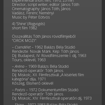
Experimental short film, 1970, 23 min.
Director, script writer, editor: János Tóth
Cinematography: János Tóth, János
Vadász, Ferenc Neményi
Music by Péter Eötvös
4) ‘Shine’ (
Ragyogás
)
short film 1982
.
Összeállítás Tóth János rövidfilmjeiből
“ÖRÖK MOZI”:
–
Csendélet
– 1962 Balázs Béla Stúdió
Rendezte: Novák Márk. Kép: Tóth János.
Díj: Budapest, IV. Rövidfilmszemle I. díj, 1963
Tours, oklevél, 1963
–
Aréna
–
1969 Balázs Béla Stúdió
Rendező-operatőr: Tóth János.
Díj: Miskolc, XII. Filmfesztivál „A kísérleti film
kategória” díja, 1971
Kőszeg, Elismerő oklevél
–
Poézis
– 1972 Dokumentumfilm Stúdió
Rendező-operatőr: Tóth János.
Díj: Miskolc, XIV. Filmfesztivál operatőri díj, 1973
–
Shine
– 1972-1983 Balázs Béla Stúdió –