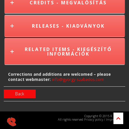
CREDITS - MEGVALÓSÍTÁS
RELEASES - KIADVÁNYOK
RELATED ITEMS - KIEGÉSZÍTŐ
INFORMÁCIÓK
Corrections and additions are welcomed – please
contact webmaster:
info@györgy-szabados.com
Back
Copyright © 2015 R. Kraus
All rights reserved
Privacy policy
/
Impressum