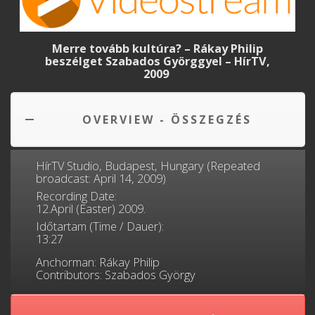
Merre tovább kultúra? – Rákay Philip
beszélget Szabados Györggyel – HírTV,
2009
OVERVIEW - ÖSSZEGZÉS
HírTV Studio, Budapest, Hungary (Repeated
broadcast: April 14, 2009)
Recording Date:
12.April (Easter) 2009.
Időtartam (Time / Dauer):
13:27
Anchorman: Rákay Philip
Contributors: Szabados György