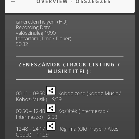
OVERVIEW - ÖSSZEGZÉS
ismeretlen helyen, (HU)
Recording Date:
valószínűleg 1990
Időtartam (Time / Dauer):
50:32
ZENESZÁMOK (TRACK LISTING /
MUSIKTITEL):
00:11 – 09:50
Koboz-zene (Koboz-Music /
Koboz-Musik) 9:39
09:50 – 12:48
Közjáték (Intermezzo /
Intermezzo) 2:58
12:48 – 24:17
Régi ima (Old Prayer / Altes
Gebet) 11:29