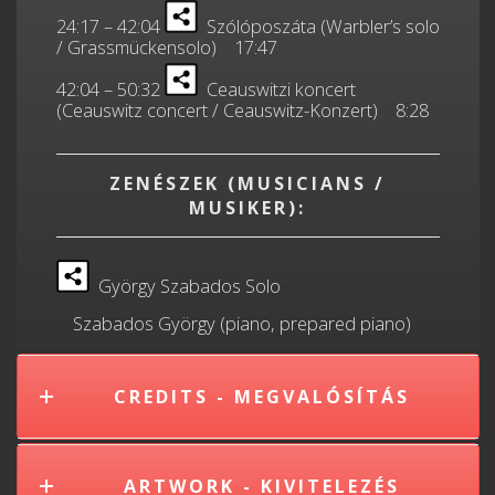
24:17 – 42:04
Szólóposzáta (Warbler’s solo
/ Grassmückensolo) 17:47
42:04 – 50:32
Ceauswitzi koncert
(Ceauswitz concert / Ceauswitz-Konzert) 8:28
ZENÉSZEK (MUSICIANS /
MUSIKER):
György Szabados Solo
Szabados György (piano, prepared piano)
CREDITS - MEGVALÓSÍTÁS
ARTWORK - KIVITELEZÉS