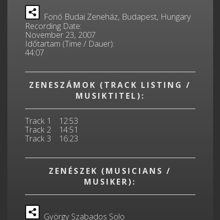
Fonó Budai Zeneház, Budapest, Hungary
Recording Date:
November 23, 2007
Időtartam (Time / Dauer):
44:07
ZENESZÁMOK (TRACK LISTING /
MUSIKTITEL):
Track 1 12:53
Track 2 14:51
Track 3 16:23
ZENÉSZEK (MUSICIANS /
MUSIKER):
György Szabados Solo