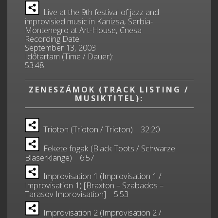
Live at the 9th festival of jazz and
improvisied music in Kanizsa, Serbia-
Montenegro at Art-House, Cnesa
Recording Date:
September 13, 2003
Időtartam (Time / Dauer):
53:48
ZENESZÁMOK (TRACK LISTING /
MUSIKTITEL):
Trioton (Trioton / Trioton) 32:20
Fekete fogak (Black Toots / Schwarze
Bläserklänge) 6:57
Improvisation 1 (Improvisation 1 /
Improvisation 1) [Braxton – Szabados –
Tarasov Improvisation] 5:53
Improvisation 2 (Improvisation 2 /