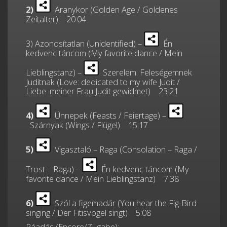
2)
Aranykor (Golden Age / Goldenes
Zeitalter) 20:04
3) Azonosítatlan (Unidentified) –
Én
kedvenc táncom (My favorite dance / Mein
Lieblingstanz) –
Szerelem: Feleségemnek
Juditnak (Love: dedicated to my wife Judit /
Liebe: meiner Frau Judit gewidmet) 23:21
4)
Ünnepek (Feasts / Feiertage) –
Szárnyak (Wings / Flügel) 15:17
5)
Vigasztaló – Raga (Consolation – Raga /
Trost – Raga) –
Én kedvenc táncom (My
favorite dance / Mein Lieblingstanz) 7:38
6)
Szól a figemadár (You hear the Fig-Bird
singing / Der Fitisvogel singt) 5:08