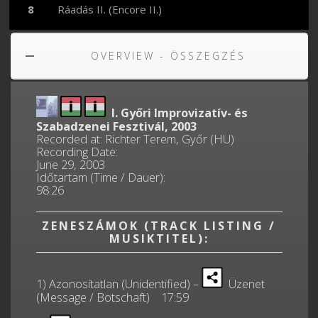
Ráadás II. (Encore II.)
OVERVIEW - ÖSSZEGZÉS
I. Győri Improvizatív- és
Szabadzenei Fesztivál, 2003
Recorded at: Richter Terem, Győr (HU)
Recording Date:
June 29, 2003
Időtartam (Time / Dauer):
98:26
ZENESZÁMOK (TRACK LISTING /
MUSIKTITEL):
1) Azonosítatlan (Unidentified) –
Üzenet
(Message / Botschaft) 17:59