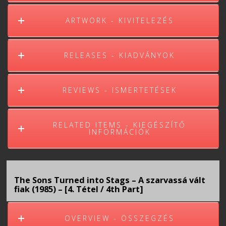
ARTWORK - KIVITELEZÉS
RELEASES - KIADVÁNYOK
REVIEWS - ISMERTETÉSEK
RELATED ITEMS - KIEGÉSZÍTŐ
INFORMÁCIÓK
The Sons Turned into Stags – A szarvassá vált
fiak (1985) – [4. Tétel / 4th Part]
OVERVIEW - ÖSSZEGZÉS