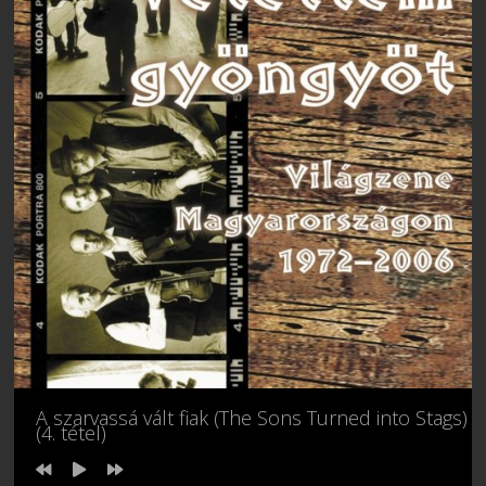
A szarvassá vált fiak (The Sons Turned into Stags)
(4. tétel)