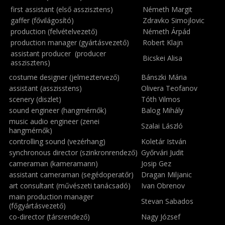
first assistant (első asszisztens)
Németh Margit
gaffer (fővilágosító)
Zdravko Simojlovic
production (felvételvezető)
Németh Árpád
production manager (gyártásvezető)
Robert Klajn
assistant producer (producer
Bicskei Alisa
asszisztens)
costume designer (jelmeztervező)
Bánszki Mária
assistant (asszisstens)
Olivera Teofanov
scenery (diszlet)
Tóth Vilmos
sound engineer (hangmérnők)
Balog Mihály
music audio engineer (zenei
Szalai László
hangmérnők)
controlling sound (vezérhang)
Koletár István
synchronous director (szinkronrendező)
Győrvári Judit
cameraman (kameramann)
Josip Gez
assistant cameraman (segédoperatőr)
Dragan Miljanic
art consultant (művészeti tanácsadó)
Ivan Obrenov
main production manager
Stevan Sabados
(főgyártásvezető)
co-director (társrendező)
Nagy József