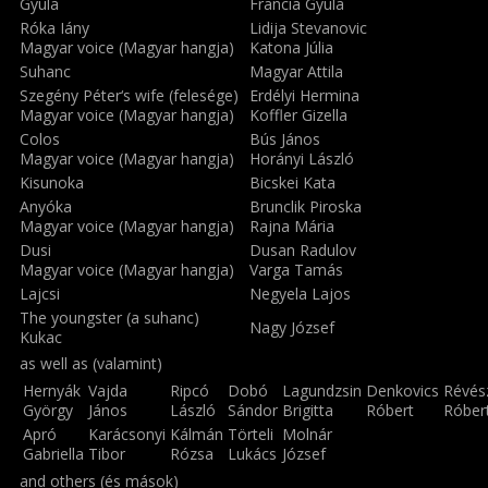
Gyula
Francia Gyula
Róka Iány
Lidija Stevanovic
Magyar voice (Magyar hangja)
Katona Júlia
Suhanc
Magyar Attila
Szegény Péter‘s wife (felesége)
Erdélyi Hermina
Magyar voice (Magyar hangja)
Koffler Gizella
Colos
Bús János
Magyar voice (Magyar hangja)
Horányi László
Kisunoka
Bicskei Kata
Anyóka
Brunclik Piroska
Magyar voice (Magyar hangja)
Rajna Mária
Dusi
Dusan Radulov
Magyar voice (Magyar hangja)
Varga Tamás
Lajcsi
Negyela Lajos
The youngster (a suhanc)
Nagy József
Kukac
as well as (valamint)
Hernyák
Vajda
Ripcó
Dobó
Lagundzsin
Denkovics
Révés
György
János
László
Sándor
Brigitta
Róbert
Róber
Apró
Karácsonyi
Kálmán
Törteli
Molnár
Gabriella
Tibor
Rózsa
Lukács
József
and others (és mások)