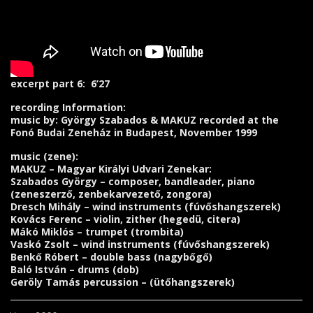
excerpt part 6: 6’27
recording Information:
music by: György Szabados & MAKUZ recorded at the
Fonó Budai Zeneház in Budapest, November 1999
music (zene):
MAKUZ – Magyar Királyi Udvari Zenekar:
Szabados György – composer, bandleader, piano
(zeneszerző, zenbekarvezető, zongora)
Dresch Mihály – wind instruments (fúvőshangszerek)
Kovács Ferenc – violin, zither (hegedü, citera)
Mákó Miklós – trumpet (trombita)
Vaskó Zsolt – wind instruments (fúvőshangszerek)
Benkő Róbert – double bass (nagybőgő)
Baló István – drums (dob)
Geröly Tamás percussion – (ütőhangszerek)