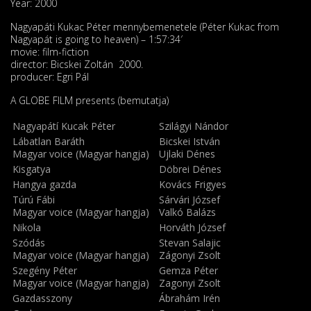
Year: 2000
Nagyapáti Kukac Péter mennybemenetele (Péter Kukac from
Nagyapát is going to heaven) – 1:57:34′
movie: film-fiction
director: Bicskei Zoltán 2000.
producer: Egri Pál
A GLOBE FILM presents (bemutatja)
Nagyapátí Kucak Péter
Szilágyi Nándor
Lábatlan Baráth
Bicskei István
Magyar voice (Magyar hangja)
Ujlaki Dénes
Kisgatya
Döbrei Dénes
Hangya gazda
Kovács Frigyes
Túrú Fábi
Sárvári József
Magyar voice (Magyar hangja)
Valkó Balázs
Nikola
Horváth József
Szódás
Stevan Salajic
Magyar voice (Magyar hangja)
Zágonyi Zsolt
Szegény Péter
Gemza Péter
Magyar voice (Magyar hangja)
Zagonyi Zsolt
Gazdasszony
Ábrahám Irén