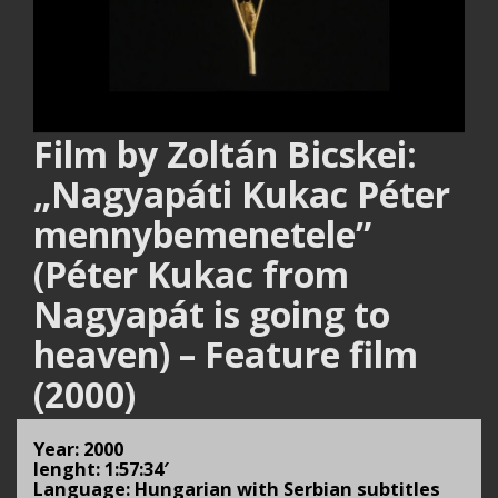
Film by Zoltán Bicskei:
„Nagyapáti Kukac Péter
mennybemenetele”
(Péter Kukac from
Nagyapát is going to
heaven) – Feature film
(2000)
Year: 2000
lenght: 1:57:34′
Language: Hungarian with Serbian subtitles