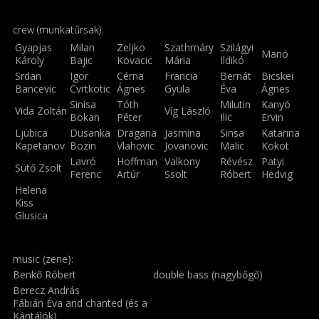
crew (munkatűrsak):
Gyapjas
Milan
Zeljko
Szathmáry
Szilágyi
Manó
Károly
Bajic
Kovacic
Mária
Ildikó
Srdan
Igor
Cérna
Francia
Bernát
Bicskei
Bancevic
Cvrtkotic
Ágnes
Gyula
Éva
Ágnes
Sinisa
Tóth
Milutin
Kanyó
Vida Zoltán
Víg László
Bokan
Péter
Ilic
Ervin
Ljubica
Dusanka
Dragana
Jasmina
Sinsa
Katarina
Kapetanov
Bozin
Vlahovic
Jovanovic
Malic
Kokot
Lavró
Hoffman
Valkony
Révész
Patyi
Sütő Zsolt
Ferenc
Artúr
Ssolt
Róbert
Hedvig
Helena
Kiss
Glusica
music (zene):
Benkő Róbert
double bass (nagybőgő)
Berecz András
Fábián Éva and chanted (és a
Kántálók)