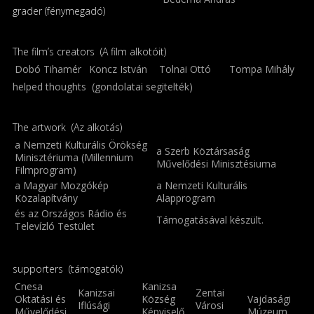
grader (fénymegadó)
The film’s creators (A film alkotóit)
Dobó Tihamér
Koncz István
Tolnai Ottó
Tompa Mihály
helped thoughts (gondolatai segitelték)
The artwork (Az alkotás)
a Nemzeti Kulturális Örökség
a Szerb Köztársaság
Minisztériuma (Millennium
Művelődési Minisztésiuma
Filmprogram)
a Magyar Mozgókép
a Nemzeti Kulturális
Közalapítvány
Alapprogram
és az Országos Rádio és
Támogatásával készült.
Televízló Testület
supporters (támogatók)
Cnesa
Kanizsa
Kanizsai
Zentai
Oktatási és
Község
Vajdasági
Iflúsági
Városi
Művelődési
Képviselő
Múzeum