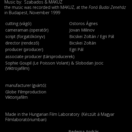
Music by: Szabados & MAKUZ
the music was recorded with MAKUZ, at the
Fonó Budai Zeneház
in Budapest, November 1999
cutting (vágó)
Ostoros Ágnes
cameraman (operatőr)
Jovan Milinov
script (forgatókönyv)
Bicskei Zoltán / Egri Pál
director (rendező)
Bicskei Zoltán
producer (producer)
Egri Pál
associate producer (társproducerek)
Sophie Goupil (Le Poisson Volant) & Slobodan Jocic
(Viktrojafilm)
manufacturer (gvártó):
Globe Filmproduction
Viktorijafilm
Made in the Hungarian Film Laboratory (Készült á Magyar
Filmlaboratóriumban)
Bederna András