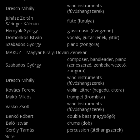
wind instruments
Dresch Mihály
(fúvőshangszerek)
Juhász Zoltán
flute (furulya)
Sáringer Kálmán
Hernyák György
glassmusic (űvegzene)
Domonkos István
vocals, guitar (ének, gitár)
Szabados György
piano (zongora)
MAKUZ – Magyar Királyi Udvari Zenekar:
composer, bandleader, piano
Szabados György
(zeneszerző, zenbekarvezető,
zongora)
wind instruments
Dresch Mihály
(fúvőshangszerek)
Kovács Ferenc
violin, zither (hegedü, citera)
Mákó Miklós
trumpet (trombita)
wind instruments
Vaskó Zsolt
(fúvőshangszerek)
Benkő Róbert
double bass (nagybőgő)
Baló István
drums (dob)
Geröly Tamás
percussion (ütőhangszerek)
Note: