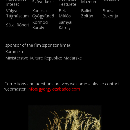
Szövetkezet
Múzeum
Intézet
Testülete
Völgyesi
Kanizsai
Beta
Bálint
Borisa
Tájmúzeum
Gyógyfürdő
Miklós
Zoltán
Bukonja
Körmöci
Sarnyai
Sátai Róbert
Károly
Károly
sponsor of the film (sponzor filma):
Karamika
Ministerstvo Kulture Republike Madarske
Corrections and additions are very welcome – please contact
webmaster:
info@györgy-szabados.com