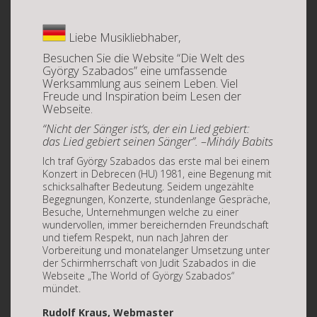
Liebe Musikliebhaber,
Besuchen Sie die Website “Die Welt des
György Szabados” eine umfassende
Werksammlung aus seinem Leben. Viel
Freude und Inspiration beim Lesen der
Webseite.
“Nicht der Sänger ist‘s, der ein Lied gebiert:
das Lied gebiert seinen Sänger”. –
Mihály Babits
Ich traf György Szabados das erste mal bei einem
Konzert in Debrecen (HU) 1981, eine Begenung mit
schicksalhafter Bedeutung. Seidem ungezählte
Begegnungen, Konzerte, stundenlange Gespräche,
Besuche, Unternehmungen welche zu einer
wundervollen, immer bereichernden Freundschaft
und tiefem Respekt, nun nach Jahren der
Vorbereitung und monatelanger Umsetzung unter
der Schirmherrschaft von Judit Szabados in die
Webseite „The World of György Szabados“
mündet.
Rudolf Kraus, Webmaster