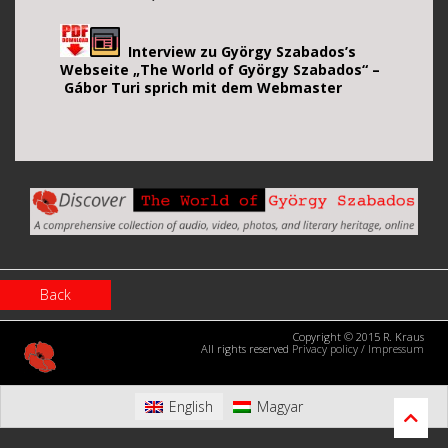
Interview zu György Szabados’s
Webseite „The World of György Szabados“ –
Gábor Turi sprich mit dem Webmaster
Back
Copyright © 2015 R. Kraus
All rights reserved
Privacy policy
/
Impressum
English
Magyar