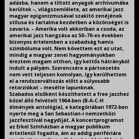
adásba, hanem a tiltott anyagok archívumába
kerültek –, világszemlélete, az amerikai jazz
magyar epigonizmusával szakító zenéjének
stílusa és tartalma kezdetben a közönséget is
zavarta. – Amerika volt akkoriban a csoda, az
amerikai jazz hangzása az 50–70-es években
bizonyos értelemben a szabadság hamis
szimbóluma volt. Nem követtem ezt az utat,
mindig a magyar zenei hagyományokban
éreztem magam otthon, így kettős hátrányból
indult a pályám. Szerencsére a pártvezetés
nem vett teljesen komolyan, így kerülhettem
el a rendszerváltozás előtt a súlyosabb
retorziókat – mesélte lapunknak.
Szabados elsőként készíthetett a free jazzhez
közel álló felvételt 1964-ben (B-A-C-H
élmények antológia), e kategóriában 1972-ben
nyerte meg a San Sebastian-i nemzetközi
jazzfesztivál nagydíját. A koncertprogramot
az Erkel Színházban a magyar publikum
értetlenül fogadta, ám az addig perifériára