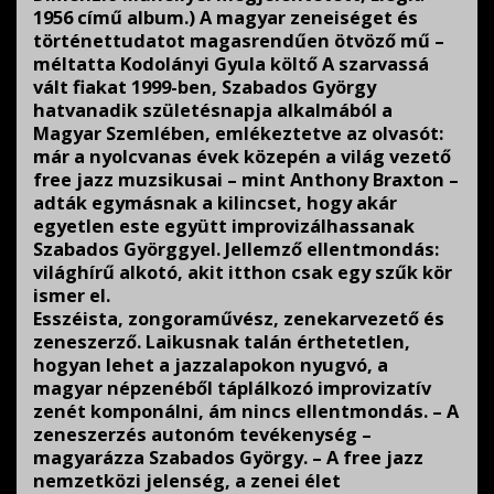
1956 című album.) A magyar zeneiséget és
történettudatot magasrendűen ötvöző mű –
méltatta Kodolányi Gyula költő A szarvassá
vált fiakat 1999-ben, Szabados György
hatvanadik születésnapja alkalmából a
Magyar Szemlében, emlékeztetve az olvasót:
már a nyolcvanas évek közepén a világ vezető
free jazz muzsikusai – mint Anthony Braxton –
adták egymásnak a kilincset, hogy akár
egyetlen este együtt improvizálhassanak
Szabados Györggyel. Jellemző ellentmondás:
világhírű alkotó, akit itthon csak egy szűk kör
ismer el.
Esszéista, zongoraművész, zenekarvezető és
zeneszerző. Laikusnak talán érthetetlen,
hogyan lehet a jazzalapokon nyugvó, a
magyar népzenéből táplálkozó improvizatív
zenét komponálni, ám nincs ellentmondás. – A
zeneszerzés autonóm tevékenység –
magyarázza Szabados György. – A free jazz
nemzetközi jelenség, a zenei élet