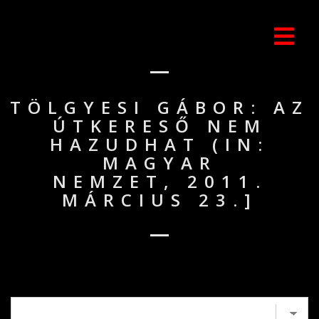
TÖLGYESI GÁBOR: AZ
ÚTKERESŐ NEM
HAZUDHAT (IN:
MAGYAR
NEMZET, 2011.
MÁRCIUS 23.]