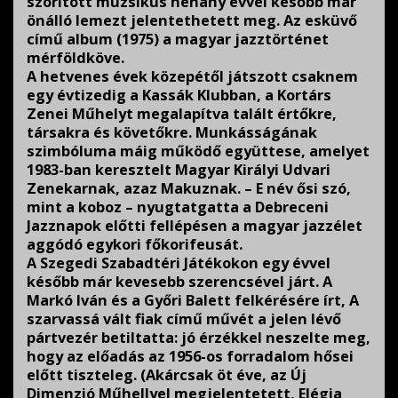
szorított muzsikus néhány évvel később már
önálló lemezt jelentethetett meg. Az esküvő
című album (1975) a magyar jazztörténet
mérföldköve.
A hetvenes évek közepétől játszott csaknem
egy évtizedig a Kassák Klubban, a Kortárs
Zenei Műhelyt megalapítva talált értőkre,
társakra és követőkre. Munkásságának
szimbóluma máig működő együttese, amelyet
1983-ban keresztelt Magyar Királyi Udvari
Zenekarnak, azaz Makuznak. – E név ősi szó,
mint a koboz – nyugtatgatta a Debreceni
Jazznapok előtti fellépésen a magyar jazzélet
aggódó egykori főkorifeusát.
A Szegedi Szabadtéri Játékokon egy évvel
később már kevesebb szerencsével járt. A
Markó Iván és a Győri Balett felkérésére írt, A
szarvassá vált fiak című művét a jelen lévő
pártvezér betiltatta: jó érzékkel neszelte meg,
hogy az előadás az 1956-os forradalom hősei
előtt tiszteleg. (Akárcsak öt éve, az Új
Dimenzió Műhellyel megjelentetett, Elégia