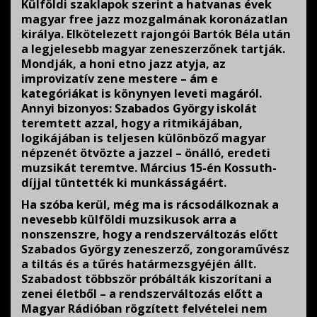
Külföldi szaklapok szerint a hatvanas évek
magyar free jazz mozgalmának koronázatlan
királya. Elkötelezett rajongói Bartók Béla után
a legjelesebb magyar zeneszerzőnek tartják.
Mondják, a honi etno jazz atyja, az
improvizatív zene mestere – ám e
kategóriákat is könynyen leveti magáról.
Annyi bizonyos: Szabados György iskolát
teremtett azzal, hogy a ritmikájában,
logikájában is teljesen különböző magyar
népzenét ötvözte a jazzel – önálló, eredeti
muzsikát teremtve. Március 15-én Kossuth-
díjjal tüntették ki munkásságáért.
Ha szóba kerül, még ma is rácsodálkoznak a
nevesebb külföldi muzsikusok arra a
nonszenszre, hogy a rendszerváltozás előtt
Szabados György zeneszerző, zongoraművész
a tiltás és a tűrés határmezsgyéjén állt.
Szabadost többször próbálták kiszorítani a
zenei életből – a rendszerváltozás előtt a
Magyar Rádióban rögzített felvételei nem