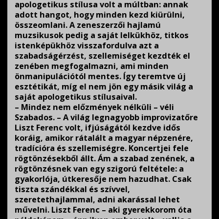
apologetikus stílusa volt a múltban: annak
adott hangot, hogy minden kezd kiürülni,
összeomlani. A zeneszerzői hajlamú
muzsikusok pedig a saját lelkükhöz, titkos
istenképükhöz visszafordulva azt a
szabadságérzést, szellemiséget kezdték el
zenében megfogalmazni, ami minden
önmanipulációtól mentes. Így teremtve új
esztétikát, míg el nem jön egy másik világ a
saját apologetikus stílusaival.
– Mindez nem előzmények nélküli – véli
Szabados. – A világ legnagyobb improvizatőre
Liszt Ferenc volt, ifjúságától kezdve idős
koráig, amikor rátalált a magyar népzenére,
tradícióra és szellemiségre. Koncertjei fele
rögtönzésekből állt. Ám a szabad zenének, a
rögtönzésnek van egy szigorú feltétele: a
gyakorlója, útkeresője nem hazudhat. Csak
tiszta szándékkal és szívvel,
szeretethajlammal, adni akarással lehet
művelni. Liszt Ferenc – aki gyerekkorom óta