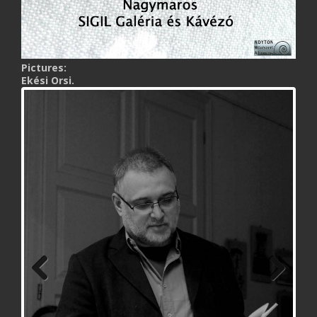
Pictures:
Ekési Orsi.
Previ
Next
ous