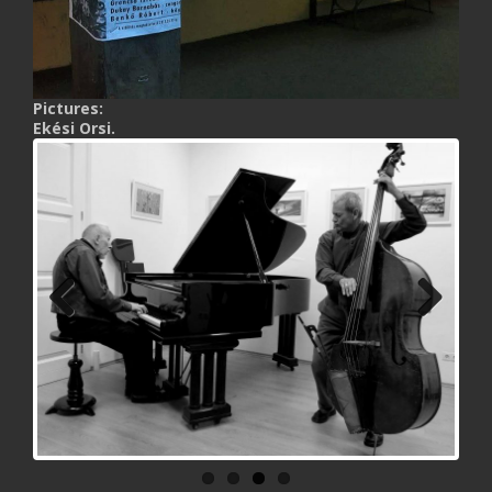
Pictures:
Ekési Orsi.
Previ
Next
ous