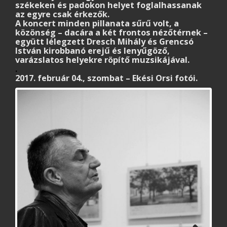
székeken és padokon helyet foglalhassanak
az egyre csak érkezők.
A koncert minden pillanata sűrű volt, a
közönség – dacára a két frontos nézőtérnek –
együtt lélegzett Dresch Mihály és Grencsó
István kirobbanó erejű és lenyűgöző,
varázslatos helyekre röpítő muzsikájával.
.
2017. február 04., szombat – Ekési Orsi fotói.