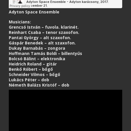
Adyton Space Ensemble
Musicians:
Grencsó István – fuvola. klarinét.
Reinhart Csaba – tenor szaxofon.
Pantai György – alt szaxofon.
Gáspár Benedek – alt szaxofon.
Dukay Barnabás – zongora
Hoffmann Tamás Boldi – billentyűs
Bolcsó Bálint – elektronika
Heidrich Roland – gitár
Benkő Róbert – bőgő
Schneider Vilmos – bőgő
Lukács Péter – dob
Németh Balázs Kristóf – dob