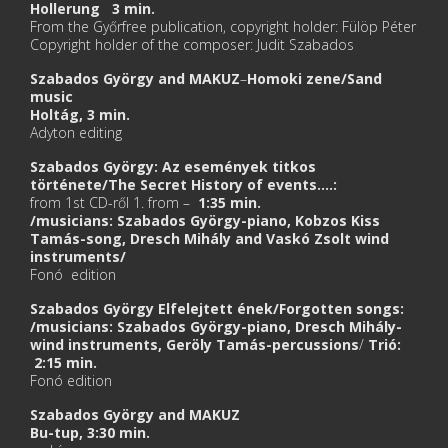
Hollerung 3 min.
From the Győrfree publication, copyright holder: Fülöp Péter
Copyright holder of the composer: Judit Szabados
Szabados György and MAKUZ
–
Homoki zene/Sand
music
Holtág, 3 min.
Adyton editing
Szabados György: Az események titkos
története/The Secret History of events….:
from 1st CD-ről 1. from –
1:35
min.
/musicians: Szabados György-piano, Kobzos Kiss
Tamás-song, Dresch Mihály and Vaskó Zsolt wind
instruments/
Fonó edition
Szabados György
Elfelejtett ének/Forgotten songs:
/musicians: Szabados György-piano, Dresch Mihály-
wind instruments, Geröly Tamás-percussions
/
Trió:
2:15 min.
Fonó edition
Szabados György and MAKUZ
Bu-tup, 3:30 min.