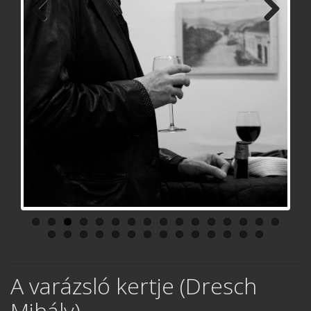
Previ
Next
ous
A varázsló kertje (Dresch
Mihály)