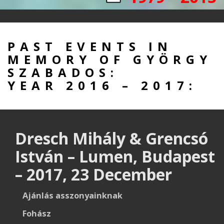
PAST EVENTS IN
MEMORY OF GYÖRGY
SZABADOS:
YEAR 2016 – 2017:
Dresch Mihály & Grencsó
István – Lumen, Budapest
– 2017, 23 December
Ajánlás asszonyainknak
Fohász