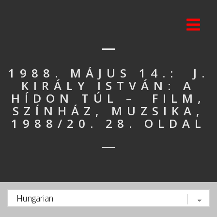
1988. MÁJUS 14.: J.
KIRÁLY ISTVÁN: A
HÍDON TÚL – FILM,
SZÍNHÁZ, MUZSIKA,
1988/20. 28. OLDAL