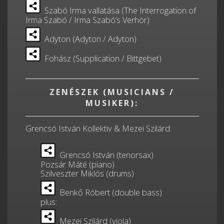
Szabó Irma vallatása (The Interrogation of
Irma Szabó / Irma Szabó’s Verhör)
Adyton (Adyton / Adyton)
Fohász (Supplication / Bittgebet)
ZENÉSZEK (MUSICIANS /
MUSIKER):
Grencsó István Kollektiv & Mezei Szilárd:
Grencsó István (tenorsax)
Pozsár Máté (piano)
Szilveszter Miklós (drums)
Benkő Róbert (double bass)
plus:
Mezei Szilárd (viola)