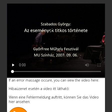
If an error massage occure, you can view the video here:
Hibaüzenet esetén a video itt látható:
Wenn eine Fehlermeldung auftritt, können Sie das Video
hier ansehen: