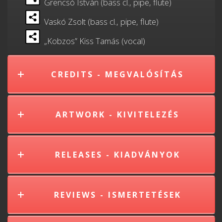
Grencsó István (bass cl., pipe, flute)
Vaskó Zsolt (bass cl., pipe, flute)
„Kobzos” Kiss Tamás (vocal)
CREDITS - MEGVALÓSÍTÁS
ARTWORK - KIVITELEZÉS
RELEASES - KIADVÁNYOK
REVIEWS - ISMERTETÉSEK