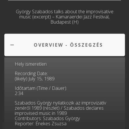
György Szabados talks about the improvisative
music (excerpt) – Kamaraerdei Jazz Festival,
Budapest (H)
OVERVIEW - ÖSSZEGZÉS
Hely ismeretlen
Recording Date:
(likely) July 15, 1989
Időtartam (Time / Dauer):
2:34
Szabados György nyilatkozik az improvizatív
zenéről 1989 (részlet) /
Szabados
declares
improvised
music
in 1989
Contributors: Szabados György
Reporter: Énekes Zsuzsa