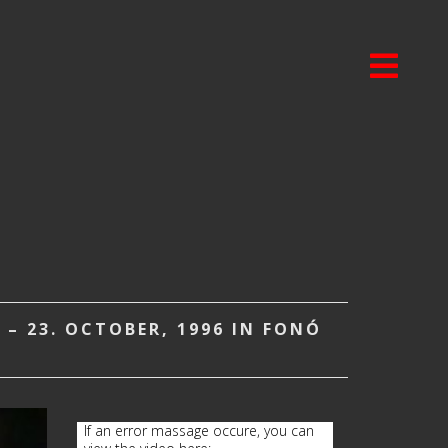
 – 23. OCTOBER, 1996 IN FONÓ
If an error massage occure, you can