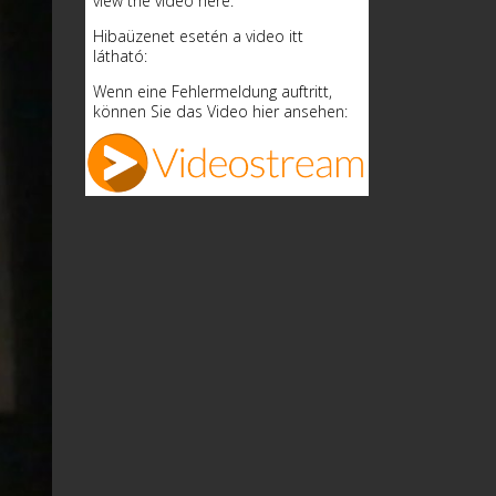
view the video here:
Hibaüzenet esetén a video itt
látható:
Wenn eine Fehlermeldung auftritt,
können Sie das Video hier ansehen: