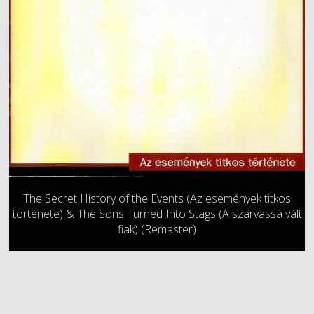
The Secret History of the Events (Az események titkos
története) & The Sons Turned Into Stags (A szarvassá vált
fiak) (Remaster)