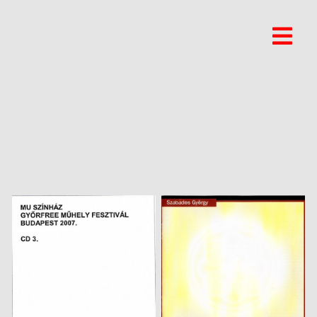
“KOBZOS” KISS TAMÁS