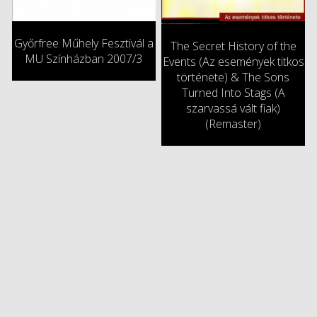
Győrfree Műhely Fesztivál a
The Secret History of the
MU Színházban 2007/3
Events (Az események titkos
története) & The Sons
Turned Into Stags (A
szarvassá vált fiak)
(Remaster)