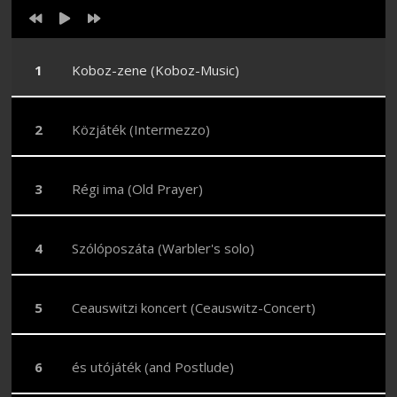
Koboz-zene (Koboz-Music)
Közjáték (Intermezzo)
Régi ima (Old Prayer)
Szólóposzáta (Warbler's solo)
Ceauswitzi koncert (Ceauswitz-Concert)
és utójáték (and Postlude)