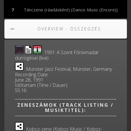
Tánczene (ráadásként) (Dance-Music (Encore))
OVERVIEW - ÖSSZEGZÉS
1991: A Szent Főnixmadár
dürrögései (live)
Münster Jazz Festival, Münster, Germany
Recording Date:
June 28, 1991
Időtartam (Time / Dauer):
55:16
ZENESZÁMOK (TRACK LISTING /
MUSIKTITEL):
Koboz-zene (Koboz-Music / Koboz-