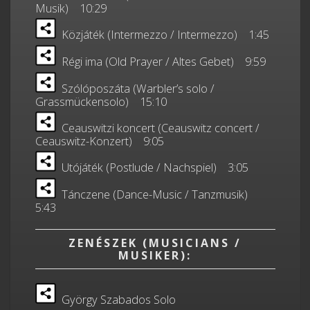
Musik) 10:29
Közjáték (Intermezzo / Intermezzo) 1:45
Régi ima (Old Prayer / Altes Gebet) 9:59
Szólóposzáta (Warbler’s solo /
Grassmückensolo) 15:10
Ceauswitzi koncert (Ceauswitz concert /
Ceauswitz-Konzert) 9:05
Utójáték (Postlude / Nachspiel) 3:05
Tánczene (Dance-Music / Tanzmusik)
5:43
ZENÉSZEK (MUSICIANS /
MUSIKER):
György Szabados Solo