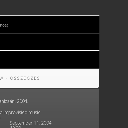
nce)
W - ÖSSZEGZÉS
nizsán, 2004.
and improvisied music
o
September 11, 2004
62:29