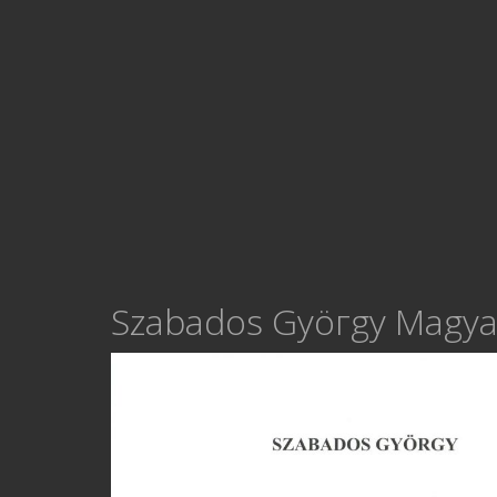
Szabados Gyöгgy Magya