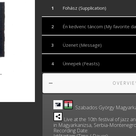
Fohász (Supplication)
Én kedvenc táncom (My favorite da
Üzenet (Message)
Ünnepek (Feasts)
OVERVIE
Szabados György Magyarka
Live at the 10th festival of jazz 
in Magyarkanizsa, Serbia-Montenegr
Recording Date:
Időtartam (Time / Dauer):