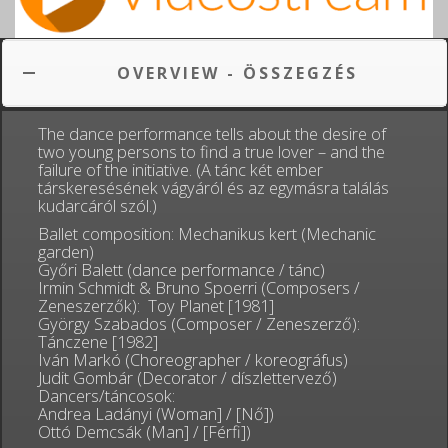
OVERVIEW - ÖSSZEGZÉS
The dance performance tells about the desire of
two young persons to find a true lover – and the
failure of the initiative. (A tánc két ember
társkeresésének vágyáról és az egymásra találás
kudarcáról szól.)
Ballet composition: Mechanikus kert (Mechanic
garden)
Győri Balett (dance performance / tánc)
Irmin Schmidt & Bruno Spoerri (Composers /
Zeneszerzők): Toy Planet [1981]
György Szabados (Composer / Zeneszerző):
Tánczene [1982]
Iván Markó (Choreographer / koreográfus)
Judit Gombár (Decorator / díszlettervező)
Dancers/táncosok:
Andrea Ladányi (Woman] / [Nő])
Ottó Demcsák (Man] / [Férfi])