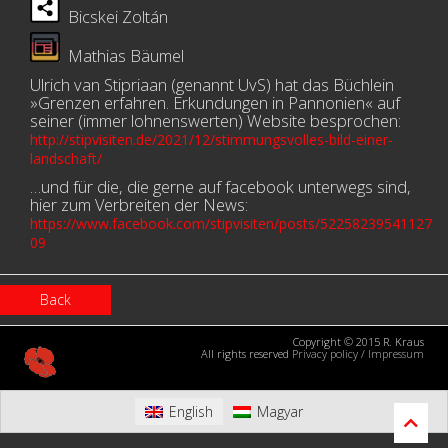
Bicskei Zoltán
Mathias Bäumel
Ulrich van Stipriaan (genannt UvS) hat das Büchlein
»Grenzen erfahren. Erkundungen in Pannonien« auf
seiner (immer lohnenswerten) Website besprochen:
http://stipvisiten.de/2021/12/stimmungsvolles-bild-einer-
landschaft/
…und für die, die gerne auf facebook unterwegs sind,
hier zum Verbreiten der News:
https://www.facebook.com/stipvisiten/posts/52258239541127
09
Back
Copyright © 2015 R. Kraus
All rights reserved
Privacy policy
/
Impressum
English
Magyar