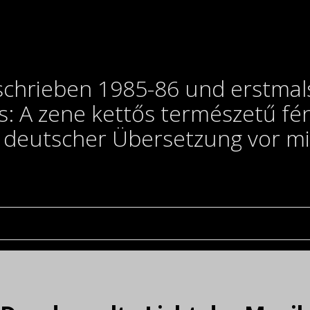
chrieben 1985-86 und erstmals 
: A zene kettős természetű fén
n deutscher Übersetzung vor mi