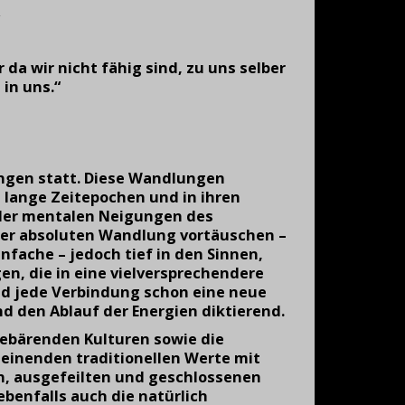
 da wir nicht fähig sind, zu uns selber
in uns.“
ngen statt. Diese Wandlungen
t lange Zeitepochen und in ihren
er mentalen Neigungen des
einer absoluten Wandlung vort
ä
uschen
–
infache
–
jedoch tief in den Sinnen,
en, die in eine vielversprechendere
d jede Verbindung schon eine neue
 den Ablauf der Energien diktierend.
ebärenden Kulturen sowie die
heinenden traditionellen Werte mit
en, ausgefeilten und geschlossenen
benfalls auch die natürlich