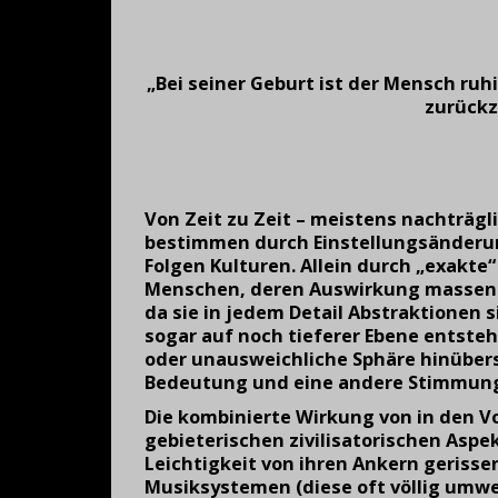
„Bei seiner Geburt ist der Mensch ruhi
zurückz
Von Zeit zu Zeit
–
meistens nachtr
ä
gl
bestimmen durch Einstellungs
ä
nderu
Folgen Kulturen. Allein durch
„
exakte
“
Menschen, deren Auswirkung massenh
da sie in jedem Detail Abstraktionen 
sogar auf noch tieferer Ebene entsteh
oder unausweichliche Sph
ä
re hin
ü
ber
Bedeutung und eine andere Stimmu
Die kombinierte Wirkung von in den 
gebieterischen zivilisatorischen Aspe
Leichtigkeit von ihren Ankern geriss
Musiksystemen (diese oft völlig umwe