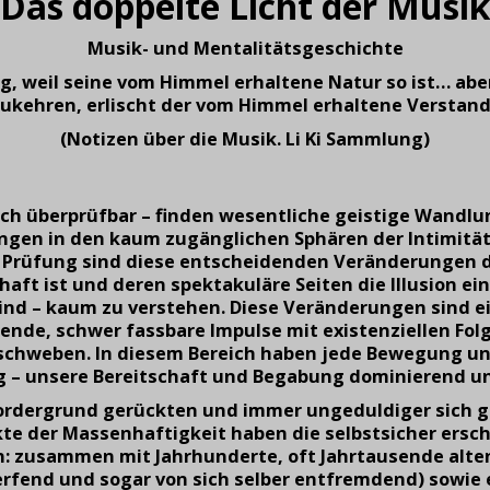
Das doppelte Licht der Musik
Musik- und Mentalitätsgeschichte
g, weil seine vom Himmel erhaltene Natur so ist… aber
ukehren, erlischt der vom Himmel erhaltene Verstand 
(Notizen über die Musik. Li Ki Sammlung)
ich
ü
berpr
ü
fbar
–
finden wesentliche geistige Wandlu
ngen in den kaum zug
ä
nglichen Sph
ä
ren der Intimit
ä
Pr
ü
fung sind diese entscheidenden Ver
ä
nderungen d
aft ist und deren spektakul
ä
re Seiten die Illusion 
sind – kaum zu verstehen. Diese Ver
ä
nderungen sind e
ende, schwer fassbare Impulse mit existenziellen Folg
schweben. In diesem Bereich haben jede Bewegung un
ng
–
unsere Bereitschaft und Begabung dominierend und
Vordergrund gerückten und immer ungeduldiger sich g
kte der Massenhaftigkeit haben die selbstsicher ersc
en: zusammen mit Jahrhunderte, oft Jahrtausende alt
rfend und sogar von sich selber entfremdend) sowie e