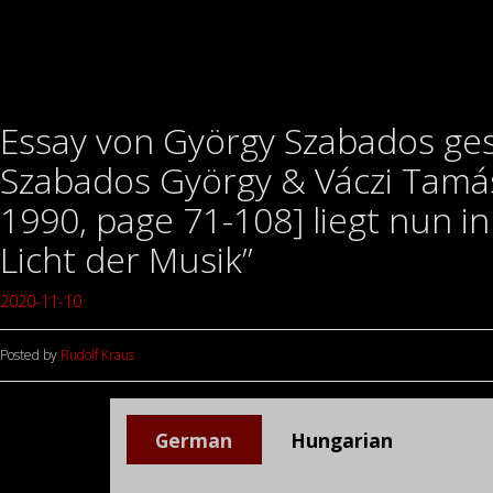
Essay von György Szabados ges
Szabados György & Váczi Tamás
1990, page 71-108] liegt nun i
Licht der Musik”
2020-11-10
Posted by
Rudolf Kraus
German
Hungarian