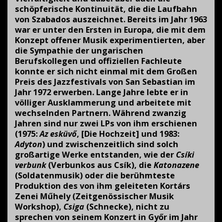
schöpferische Kontinuität, die die Laufbahn
von Szabados auszeichnet. Bereits im Jahr 1963
war er unter den Ersten in Europa, die mit dem
Konzept offener Musik experimentierten, aber
die Sympathie der ungarischen
Berufskollegen und offiziellen Fachleute
konnte er sich nicht einmal mit dem Großen
Preis des Jazzfestivals von San Sebastian im
Jahr 1972 erwerben. Lange Jahre lebte er in
völliger Ausklammerung und arbeitete mit
wechselnden Partnern. Während zwanzig
Jahren sind nur zwei LPs von ihm erschienen
(1975:
Az esküvő
, [Die Hochzeit] und 1983:
Adyton
) und zwischenzeitlich sind solch
großartige Werke entstanden, wie der
Csíki
verbunk
(Verbunkos aus Csík), die
Katonazene
(Soldatenmusik) oder die berühmteste
Produktion des von ihm geleiteten Kortárs
Zenei Műhely (Zeitgenössischer Musik
Workshop),
Csiga
(Schnecke), nicht zu
sprechen von seinem Konzert in Győr im Jahr