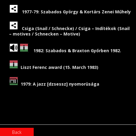
1977-79: Szabados György & Kortárs Zenei Műhely
Csiga (Snail / Schnecke) / Csiga – Indítékok (Snail
– motives / Schnecken – Motive)
1982: Szabados & Braxton Győrben 1982.
Liszt Ferenc award (15. March 1983)
1979:
A jazz [dzsessz] nyomorüsága
Back