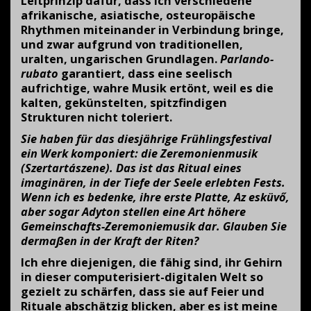
Leitprinzip dafür, dass ich verschiedene
afrikanische, asiatische, osteuropäische
Rhythmen miteinander in Verbindung bringe,
und zwar aufgrund von traditionellen,
uralten, ungarischen Grundlagen.
Parlando-
rubato
garantiert, dass eine seelisch
aufrichtige, wahre Musik ertönt, weil es die
kalten, gekünstelten, spitzfindigen
Strukturen nicht toleriert.
Sie haben für das diesjährige Frühlingsfestival
ein Werk komponiert: die Zeremonienmusik
(Szertartászene). Das ist das Ritual eines
imaginären, in der Tiefe der Seele erlebten Fests.
Wenn ich es bedenke, ihre erste Platte, Az esküvő,
aber sogar Adyton stellen eine Art höhere
Gemeinschafts-Zeremoniemusik dar. Glauben Sie
dermaßen in der Kraft der Riten?
Ich ehre diejenigen, die fähig sind, ihr Gehirn
in dieser computerisiert-digitalen Welt so
gezielt zu schärfen, dass sie auf Feier und
Rituale abschätzig blicken, aber es ist meine