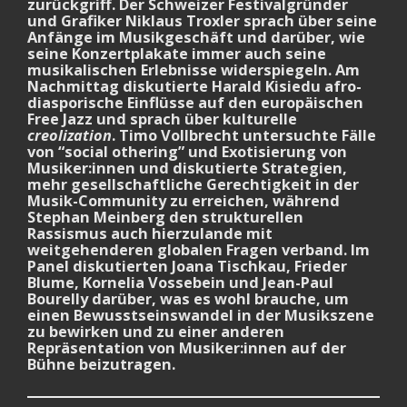
zurückgriff. Der Schweizer Festivalgründer
und Grafiker Niklaus Troxler sprach über seine
Anfänge im Musikgeschäft und darüber, wie
seine Konzertplakate immer auch seine
musikalischen Erlebnisse widerspiegeln. Am
Nachmittag diskutierte Harald Kisiedu afro-
diasporische Einflüsse auf den europäischen
Free Jazz und sprach über kulturelle
creolization
. Timo Vollbrecht untersuchte Fälle
von “social othering” und Exotisierung von
Musiker:innen und diskutierte Strategien,
mehr gesellschaftliche Gerechtigkeit in der
Musik-Community zu erreichen, während
Stephan Meinberg den strukturellen
Rassismus auch hierzulande mit
weitgehenderen globalen Fragen verband. Im
Panel diskutierten Joana Tischkau, Frieder
Blume, Kornelia Vossebein und Jean-Paul
Bourelly darüber, was es wohl brauche, um
einen Bewusstseinswandel in der Musikszene
zu bewirken und zu einer anderen
Repräsentation von Musiker:innen auf der
Bühne beizutragen.