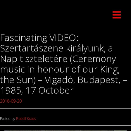
Fascinating VIDEO:
Szertartászene királyunk, a
Nap tiszteletére (Ceremony
music in honour of our King,
the Sun) – Vigadó, Budapest, –
1985, 17 October
2018-09-20
Posted by
Rudolf Kraus