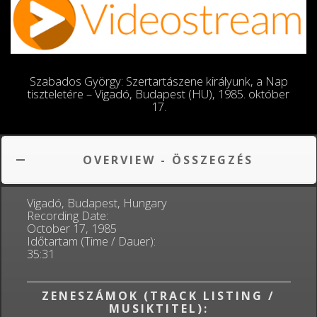
Szabados György: Szertartászene királyunk, a Nap
tiszteletére – Vigadó, Budapest (HU), 1985. október
17.
OVERVIEW - ÖSSZEGZÉS
Vigadó, Budapest, Hungary
Recording Date:
October 17, 1985
Időtartam (Time / Dauer):
35:31
ZENESZÁMOK (TRACK LISTING /
MUSIKTITEL):