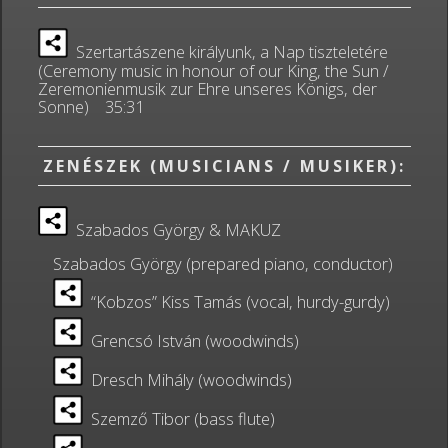
Szertartászene királyunk, a Nap tiszteletére
(Ceremony music in honour of our King, the Sun /
Zeremonienmusik zur Ehre unseres Königs, der
Sonne) 35:31
ZENÉSZEK (MUSICIANS / MUSIKER):
Szabados György & MAKUZ
Szabados György (prepared piano, conductor)
“Kobzos” Kiss Tamás (vocal, hurdy-gurdy)
Grencsó István (woodwinds)
Dresch Mihály (woodwinds)
Szemző Tibor (bass flute)