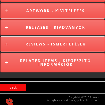
ARTWORK - KIVITELEZÉS
RELEASES - KIADVÁNYOK
REVIEWS - ISMERTETÉSEK
RELATED ITEMS - KIEGÉSZÍTŐ
INFORMÁCIÓK
Back
Copyright © 2015 R. Kraus
All rights reserved
Privacy policy
/
Impressum