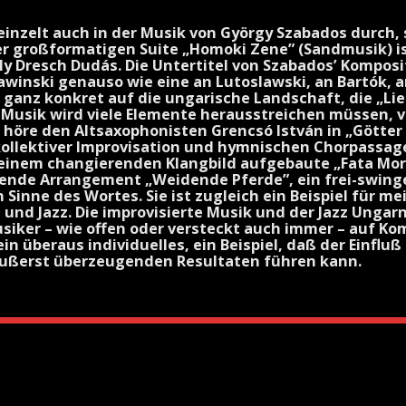
einzelt auch in der Musik von György Szabados durch, s
er großformatigen Suite „Homoki Zene” (Sandmusik) is
ly Dresch Dudás. Die Untertitel von Szabados’ Komposit
awinski genauso wie eine an Lutoslawski, an Bartók, a
 ganz konkret auf die ungarische Landschaft, die „Lie
r Musik wird viele Elemente herausstreichen müssen, v
n höre den Altsaxophonisten Grencsó István in „Götte
 kollektiver Improvisation und hymnischen Chorpassa
einem changierenden Klangbild aufgebaute „Fata Mo
nde Arrangement „Weidende Pferde”, ein frei-swinge
Sinne des Wortes. Sie ist zugleich ein Beispiel für m
und Jazz. Die improvisierte Musik und der Jazz Ungarn
ker – wie offen oder versteckt auch immer – auf Komp
in überaus individuelles, ein Beispiel, daß der Einfluß
 äußerst überzeugenden Resultaten führen kann.