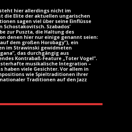
teht hier allerdings nicht im
t die Elite der aktuellen ungarischen
ionen sagen viel über seine Einflüsse
n Schostakovitsch. Szabados’
be zur Puszta, die Haltung des
on denen hier nur einige genannt seien:
r auf dem großen Horobagy”), ein
gen im Strawinski gewidmeten
rgana”, das durchgängig aus
ndes Kontrabaß-Feature „Toter Vogel”.
eisterhafte musikalische Integration –
s haben viele Gesichter. Vor allem in
ositions wie Spieltraditionen ihrer
 nationaler Traditionen auf den Jazz