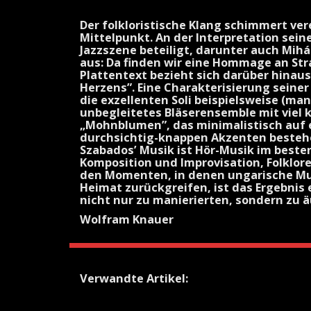
Der folkloristische Klang schimmert ver
Mittelpunkt. An der Interpretation sein
Jazzszene beteiligt, darunter auch Mihá
aus: Da finden wir eine Hommage an Str
Plattentext bezieht sich darüber hinaus
Herzens”. Eine Charakterisierung seine
die exzellenten Soli beispielsweise (ma
unbegleitetes Bläserensemble mit viel
„Mohnblumen”, das minimalistisch auf 
durchsichtig-knappen Akzenten bestehe
Szabados’ Musik ist Hör-Musik im besten 
Komposition und Improvisation, Folklore 
den Momenten, in denen ungarische Musi
Heimat zurückgreifen, ist das Ergebnis e
nicht nur zu manierierten, sondern zu
Wolfram Knauer
Verwandte Artikel: