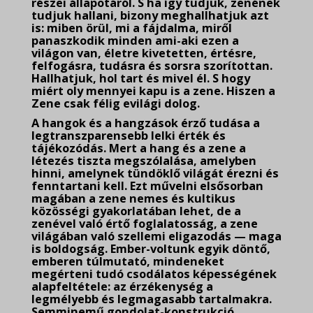
részei állapotáról. S ha így tudjuk, zenének
tudjuk hallani, bizony meghallhatjuk azt
is: miben örül, mi a fájdalma, miről
panaszkodik minden ami-aki ezen a
világon van, életre kivetetten, értésre,
felfogásra, tudásra és sorsra szorítottan.
Hallhatjuk, hol tart és mivel él. S hogy
miért oly mennyei kapu is a zene. Hiszen a
Zene csak félig evilági dolog.
A hangok és a hangzások érző tudása a
legtranszparensebb lelki érték és
tájékozódás. Mert a hang és a zene a
létezés tiszta megszólalása, amelyben
hinni, amelynek tündöklő világát érezni és
fenntartani kell. Ezt művelni elsősorban
magában a zene nemes és kultikus
közösségi gyakorlatában lehet, de a
zenével való értő foglalatosság, a zene
világában való szellemi eligazodás — maga
is boldogság. Ember-voltunk egyik döntő,
emberen túlmutató, mindeneket
megérteni tudó csodálatos képességének
alapfeltétele: az érzékenység a
legmélyebb és legmagasabb tartalmakra.
Semminemű gondolat-konstrukció