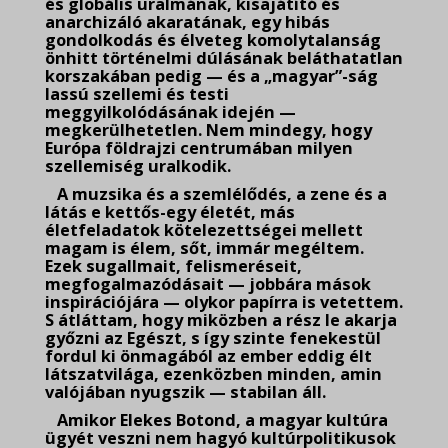
és globális uralmának, kisajátító és
anarchizáló akaratának, egy hibás
gondolkodás és élveteg komolytalanság
önhitt történelmi dúlásának beláthatatlan
korszakában pedig — és a „magyar”-ság
lassú szellemi és testi
meggyilkolódásának idején —
megkerülhetetlen. Nem mindegy, hogy
Európa földrajzi centrumában milyen
szellemiség uralkodik.
A muzsika és a szemlélődés, a zene és a
látás e kettős-egy életét, más
életfeladatok kötelezettségei mellett
magam is élem, sőt, immár megéltem.
Ezek sugallmait, felismeréseit,
megfogalmazódásait — jobbára mások
inspirációjára — olykor papírra is vetettem.
S átláttam, hogy miközben a rész le akarja
győzni az Egészt, s így szinte fenekestül
fordul ki önmagából az ember eddig élt
látszatvilága, ezenközben minden, amin
valójában nyugszik — stabilan áll.
Amikor Elekes Botond, a magyar kultúra
ügyét veszni nem hagyó kultúrpolitikusok