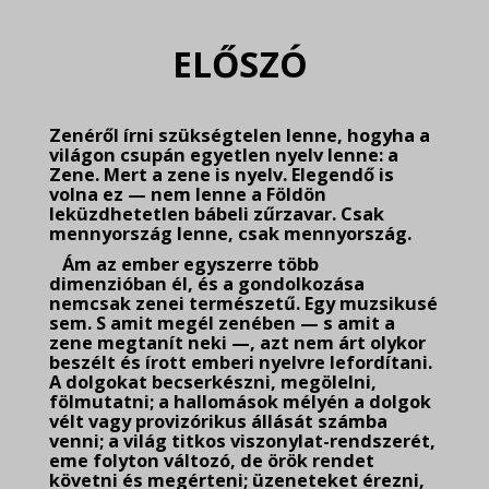
.
ELŐSZÓ
.
Zenéről írni szükségtelen lenne, hogyha a
világon csupán egyetlen nyelv lenne: a
Zene. Mert a zene is nyelv. Elegendő is
volna ez — nem lenne a Földön
leküzdhetetlen bábeli zűrzavar. Csak
mennyország lenne, csak mennyország.
Ám az ember egyszerre több
dimenzióban él, és a gondolkozása
nemcsak zenei természetű. Egy muzsikusé
sem. S amit megél zenében — s amit a
zene megtanít neki —, azt nem árt olykor
beszélt és írott emberi nyelvre lefordítani.
A dolgokat becserkészni, megölelni,
fölmutatni; a hallomások mélyén a dolgok
vélt vagy provizórikus állását számba
venni; a világ titkos viszonylat-rendszerét,
eme folyton változó, de örök rendet
követni és megérteni; üzeneteket érezni,