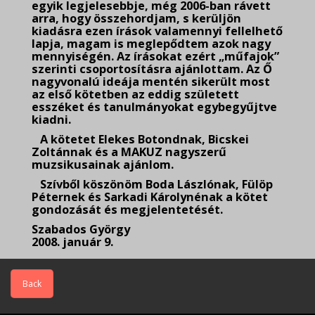
egyik legjelesebbje, még 2006-ban rávett
arra, hogy összehordjam, s kerüljön
kiadásra ezen írások valamennyi fellelhető
lapja, magam is meglepődtem azok nagy
mennyiségén. Az írásokat ezért „műfajok”
szerinti csoportosításra ajánlottam. Az Ő
nagyvonalú ideája mentén sikerült most
az első kötetben az eddig született
esszéket és tanulmányokat egybegyűjtve
kiadni.
A kötetet Elekes Botondnak, Bicskei
Zoltánnak és a MAKUZ nagyszerű
muzsikusainak ajánlom.
Szívből köszönöm Boda Lászlónak, Fülöp
Péternek és Sarkadi Károlynénak a kötet
gondozását és megjelentetését.
Szabados György
2008. január 9.
Back