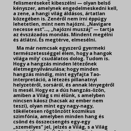
felismeréseket kibeszélni — olyan belső
kényszer, amelynek engedelmeskedni kell,
a zene, a hangi világ áldásos, ártatlan
közegében is. Zenéről nem írni éppúgy
lehetetlen, mint nem hajózni. „Navigare
necesse est”…, „hajózni muszáj” — tartja
az évszázados mondás. Mindent megélni
és átlátni. És megtérve, elmesélni.
Ma már nemcsak egyszerű gyermeki
természetességgel élem, hogy a hangok
világa mily’ csudálatos dolog. Tudom is.
Hogy a hangzás minden létezőnek
életmegnyilvánulása; hogy minden
hangzás mindig, mint egyfajta Tao-
interpretáció, a létezés pillanatnyi
helyzetéről, sorsáról, és annak lényegéről
is mesél. Hogy ez a dús hangzás-özön,
amiben a Világ s mi élünk, s amelyben
nincsen káosz (hacsak az ember nem
teszi), olyan mint egy nagy-nagy,
tökéletesen rögtönzött kozmikus
szimfónia, amelyben minden hang és
csönd és összecsengés egy-egy
„személyes” jel, jelzés a Világ, s a Világ