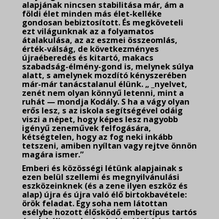
alapjának nincsen stabilitása már, ám a
földi élet minden más élet-kelléke
gondosan bebiztosított. És megköveteli
ezt világunknak az a folyamatos
átalakulása, az az eszmei összeomlás,
érték-válság, de következményes
újraéberedés és kitartó, makacs
szabadság-élmény-gond is, melynek súlya
alatt, s amelynek mozdító kényszerében
már-már tanácstalanul élünk. „ _nyelvet,
zenét nem olyan könnyű letenni, mint a
ruhát — mondja Kodály. S ha a vágy olyan
erős lesz, s az iskola segítségével odáig
viszi a népet, hogy képes lesz nagyobb
igényű zeneművek felfogására,
kétségtelen, hogy az fog neki inkább
tetszeni, amiben nyíltan vagy rejtve önnön
magára ismer.”
Emberi és közösségi létünk alapjainak s
ezen belül szellemi és megnyilvánulási
eszközeinknek (és a zene ilyen eszköz és
alap) újra és újra való élő birtokbavétele:
örök feladat. Egy soha nem látottan
esélybe hozott élősködő embertípus tartós