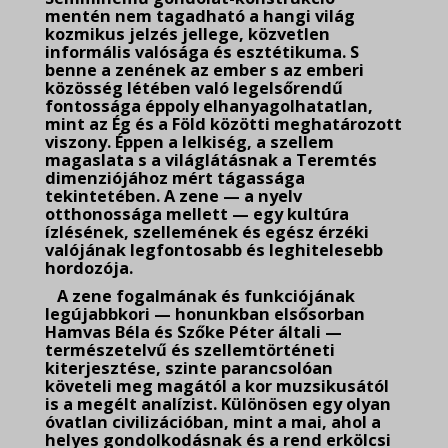
mentén nem tagadható a hangi világ
kozmikus jelzés jellege, közvetlen
informális valósága és esztétikuma. S
benne a zenének az ember s az emberi
közösség létében való legelsőrendű
fontossága éppoly elhanyagolhatatlan,
mint az Ég
és a Föld közötti meghatározott
viszony. Éppen a lelkiség, a szellem
magaslata s a világlátásnak a Teremtés
dimenziójához mért tágassága
tekintetében. A zene — a nyelv
otthonossága mellett — egy kultúra
ízlésének, szellemének és egész érzéki
valójának legfontosabb és leghitelesebb
hordozója.
A zene fogalmának és funkciójának
legújabbkori — honunkban elsősorban
Hamvas Béla és Szőke Péter általi —
természetelvű és szellemtörténeti
kiterjesztése, szinte parancsolóan
követeli meg magától a kor muzsikusától
is a megélt analízist. Különösen egy olyan
óvatlan civilizációban, mint a mai, ahol a
helyes gondolkodásnak és a rend erkölcsi