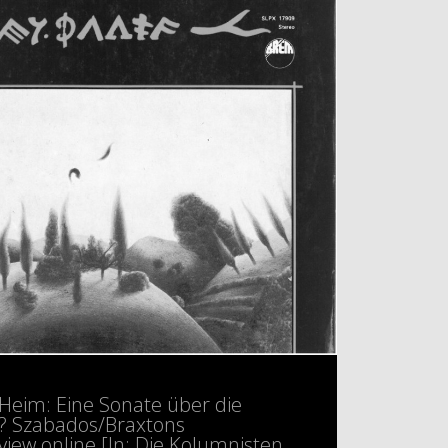
Heim: Eine Sonate über die
k? Szabados/Braxtons
iew online [In: Die Kolumnisten,