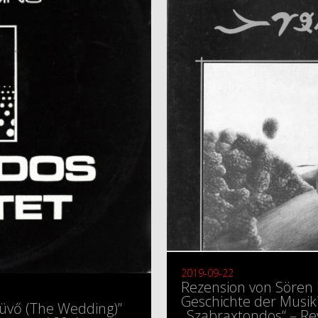
2019-09-22
Rezension von Sören 
Geschichte der Musi
küvő (The Wedding)”
„Szabraxtondos“ – Rev