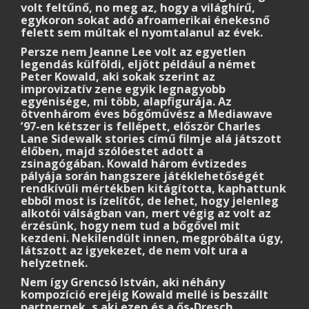
volt feltűnő, no meg az, hogy a világhírű,
egykoron sokat adó afroamerikai énekesnő
felett sem múltak el nyomtalanul az évek.
Persze nem Jeanne Lee volt az egyetlen
legendás külföldi, eljött például a német
Peter Kowald, aki sokak szerint az
improvizatív zene egyik legnagyobb
egyénisége, mi több, alapfigurája. Az
ötvenhárom éves bőgőművész a Mediawave
’97-en kétszer is fellépett, először Charles
Lane Sidewalk stories című filmje alá játszott
élőben, majd szólóestet adott a
zsinagógában. Kowald három évtizedes
pályája során hangszere játéklehetőségét
rendkívüli mértékben kitágította, kaphattunk
ebből most is ízelítőt, de lehet, hogy jelenleg
alkotói válságban van, mert végig az volt az
érzésünk, hogy nem tud a bőgővel mit
kezdeni. Nekilendült innen, megpróbálta úgy,
látszott az igyekezet, de nem volt ura a
helyzetnek.
Nem így Grencsó István, aki néhány
kompozíció erejéig Kowald mellé is beszállt
partnernek, s aki ezen és a ős-Dresch