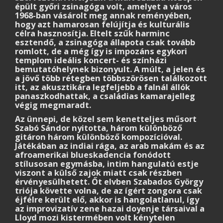
épült győri zsinagóga volt, amelyet a város
1968-ban vásárolt meg annak reményében,
hogy azt hamarosan felújítja és kulturális
célra hasznosítja. Eltelt szűk harminc
esztendő, a zsinagóga állapota csak tovább
romlott, de a még így is impozáns egykori
templom ideális koncert- és színházi
bemutatóhelynek bizonyult. A múlt, a jelen és
a jövő több rétegben többszörösen találkozott
itt, az akusztikára legfeljebb a falnál állók
panaszkodhattak, a családias kamarajelleg
végig megmaradt.
Az ünnepi, de közel sem kenetteljes műsort
Szabó Sándor nyitotta, három különböző
gitáron három különböző kompozícióval.
Játékában az indiai rága, az arab makám és az
afroamerikai blueskadencia fonódott
stílusosan egymásba, intim hangulatú estje
viszont a külső zajok miatt csak részben
érvényesülhetett. Őt elvben Szabados György
triója követte volna, de az ígért zongora csak
éjfélre került elő, akkor is hangolatlanul, így
az improvizatív zene hazai doyenje társaival a
Lloyd mozi kistermében volt kénytelen