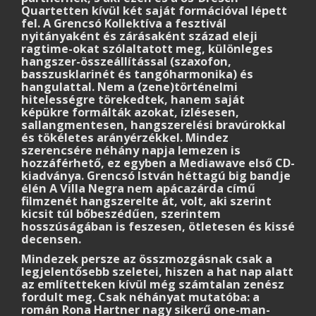
Quartetten kívül két saját formációval lépett
fel. A Grencsó Kollektíva a fesztivál
nyitányaként és zárásaként század eleji
ragtime-okat szólaltatott meg, különleges
hangszer-összeállítással (szaxofon,
basszusklarinét és tangóharmonika) és
hangulattal. Nem a (zene)történelmi
hitelességre törekedtek, hanem saját
képükre formálták azokat, ízlésesen,
sallangmentesen, hangszerelési bravúrokkal
és tökéletes arányérzékkel. Mindez
szerencsére néhány napja lemezen is
hozzáférhető, ez egyben a Mediawave első CD-
kiadványa. Grencsó István héttagú big bandje
élén A Villa Negra nem apácazárda című
filmzenét hangszerelte át, volt, aki szerint
kicsit túl bőbeszédűen, szerintem
hosszúságában is feszesen, ötletesen és kissé
decensen.
Mindezek persze az összmozgásnak csak a
legjelentősebb szeletei, hiszen a hat nap alatt
az említetteken kívül még számtalan zenész
fordult meg. Csak néhányat mutatóba: a
román Rona Hartner nagy sikerű one-man-