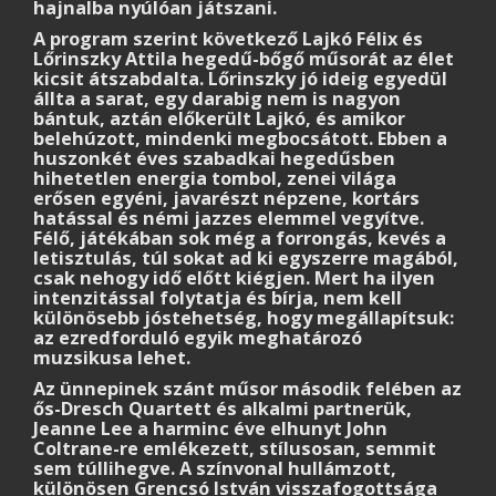
hajnalba nyúlóan játszani.
A program szerint következő Lajkó Félix és
Lőrinszky Attila hegedű-bőgő műsorát az élet
kicsit átszabdalta. Lőrinszky jó ideig egyedül
állta a sarat, egy darabig nem is nagyon
bántuk, aztán előkerült Lajkó, és amikor
belehúzott, mindenki megbocsátott. Ebben a
huszonkét éves szabadkai hegedűsben
hihetetlen energia tombol, zenei világa
erősen egyéni, javarészt népzene, kortárs
hatással és némi jazzes elemmel vegyítve.
Félő, játékában sok még a forrongás, kevés a
letisztulás, túl sokat ad ki egyszerre magából,
csak nehogy idő előtt kiégjen. Mert ha ilyen
intenzitással folytatja és bírja, nem kell
különösebb jóstehetség, hogy megállapítsuk:
az ezredforduló egyik meghatározó
muzsikusa lehet.
Az ünnepinek szánt műsor második felében az
ős-Dresch Quartett és alkalmi partnerük,
Jeanne Lee a harminc éve elhunyt John
Coltrane-re emlékezett, stílusosan, semmit
sem túllihegve. A színvonal hullámzott,
különösen Grencsó István visszafogottsága