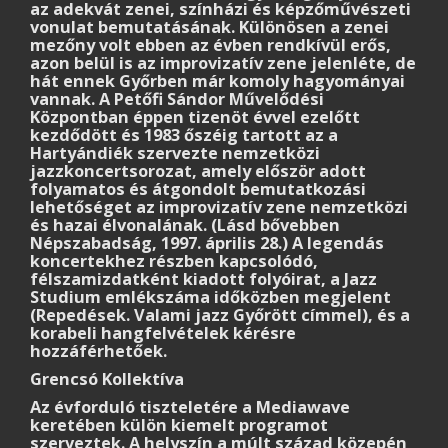
az adekvát zenei, színházi és képzőművészeti
vonulat bemutatásának. Különösen a zenei
mezőny volt ebben az évben rendkívül erős,
azon belül is az improvizatív zene jelenléte, de
hát ennek Győrben már komoly hagyományai
vannak. A Petőfi Sándor Művelődési
Központban éppen tizenöt évvel ezelőtt
kezdődött és 1983 őszéig tartott az a
Hartyándiék szervezte nemzetközi
jazzkoncertsorozat, amely először adott
folyamatos és átgondolt bemutatkozási
lehetőséget az improvizatív zene nemzetközi
és hazai élvonalának. (Lásd bővebben
Népszabadság, 1997. április 28.) A legendás
koncertekhez részben kapcsolódó,
félszamizdatként kiadott folyóirat, a Jazz
Studium emlékszáma időközben megjelent
(Repedések. Valami jazz Győrött címmel), és a
korabeli hangfelvételek kérésre
hozzáférhetőek.
Grencsó Kollektíva
Az évforduló tiszteletére a Mediawave
keretében külön kiemelt programot
szerveztek. A helyszín a múlt század közepén