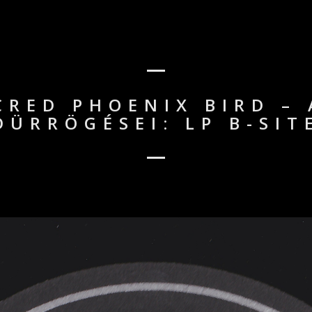
CRED PHOENIX BIRD –
DÜRRÖGÉSEI: LP B-SIT