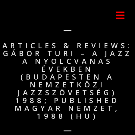
ARTICLES & REVIEWS:
GÁBOR TURI – A JAZZ
A NYOLCVANAS
ÉVEKBEN
(BUDAPESTEN A
NEMZETKÖZI
JAZZSZÖVETSÉG)
1988; PUBLISHED
MAGYAR NEMZET,
1988 (HU)