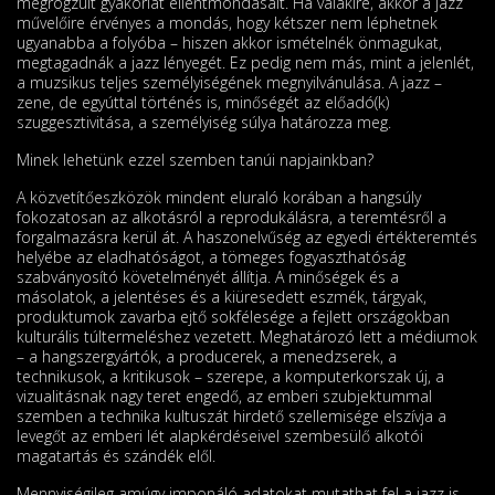
megrögzült gyakorlat ellentmondásait. Ha valakire, akkor a jazz
művelőire érvényes a mondás, hogy kétszer nem léphetnek
ugyanabba a folyóba – hiszen akkor ismételnék önmagukat,
megtagadnák a jazz lényegét. Ez pedig nem más, mint a jelenlét,
a muzsikus teljes személyiségének megnyilvánulása. A jazz –
zene, de egyúttal történés is, minőségét az előadó(k)
szuggesztivitása, a személyiség súlya határozza meg.
Minek lehetünk ezzel szemben tanúi napjainkban?
A közvetítőeszközök mindent eluraló korában a hangsúly
fokozatosan az alkotásról a reprodukálásra, a teremtésről a
forgalmazásra kerül át. A haszonelvűség az egyedi érték­te­remtés
helyébe az eladhatóságot, a tömeges fogyaszthatóság
szabványosító követelményét állítja. A minőségek és a
másolatok, a jelentéses és a kiüresedett eszmék, tárgyak,
produk­tu­mok zavar­ba ejtő sokfélesége a fejlett országokban
kulturális túltermeléshez vezetett. Meg­határozó lett a médiumok
– a hangszergyártók, a producerek, a menedzserek, a
technikusok, a kritikusok – szerepe, a komputerkorszak új, a
vizualitásnak nagy teret engedő, az emberi szubjektummal
szemben a technika kultuszát hirdető szellemisége elszívja a
levegőt az embe­ri lét alapkérdéseivel szembesülő alkotói
magatartás és szándék elől.
Mennyiségileg amúgy imponáló adatokat mutathat fel a jazz is.