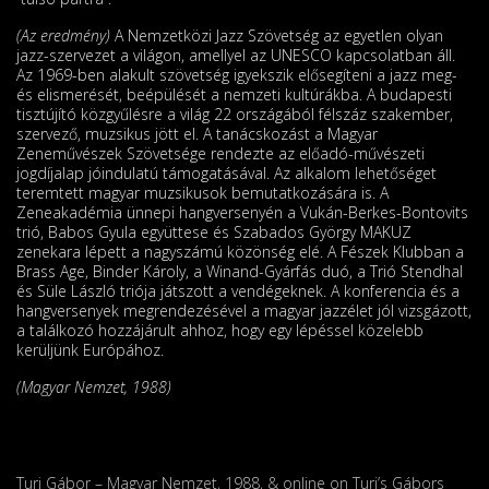
(Az eredmény)
A Nemzetközi Jazz Szövetség az egyetlen olyan
jazz-szervezet a világon, amellyel az UNESCO kapcsolatban áll.
Az 1969-ben alakult szövetség igyekszik elősegíteni a jazz meg-
és elismerését, beépülését a nemzeti kultúrákba. A budapesti
tisztújító közgyűlésre a világ 22 országából félszáz szakember,
szervező, muzsikus jött el. A tanácskozást a Magyar
Zeneművészek Szövetsége rendezte az előadó-művészeti
jogdíjalap jóindulatú támogatásával. Az alkalom lehetőséget
teremtett magyar muzsikusok bemutatkozására is. A
Zeneakadémia ünnepi hangversenyén a Vukán-Berkes-Bontovits
trió, Babos Gyula együttese és Szabados György MAKUZ
zenekara lépett a nagyszámú közönség elé. A Fészek Klubban a
Brass Age, Binder Károly, a Winand-Gyárfás duó, a Trió Stendhal
és Süle László triója játszott a ven­dé­geknek. A konferencia és a
hangversenyek megrendezésével a magyar jazzélet jól vizs­gázott,
a találkozó hozzájárult ahhoz, hogy egy lépéssel közelebb
kerüljünk Európához.
(Magyar Nemzet, 1988)
Turi Gábor – Magyar Nemzet, 1988, & online on Turi’s Gábors