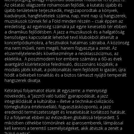
Az oktatás világszerte rohamosan fejlődik, a kutatás újabb és
újabb területekre terjeszkedik, megszaporodtak a köny­vek,
kiadványok, hangfelvételek száma, nap, mint nap új hangszerek,
muzsikusok tűnnek fel a Föld minden részén – csak éppen az
eredetiség, az egyéniség számára jut egyre kevesebb tér ebben
a dinamikus fejlődésben. A jazz a muzsikusok és a hallgatóság
bensőséges kapcsolatát lehetővé tevő klubokból átkerült a
koncertpódiumokra, a fesztiválok hatalmas sátraiba. A kö­zönség
ma nem műveli, nem megéli, hanem fogyasztja a zenét. Az
elszemélytelenedés követ­kezménye a neoklasszicizmus, az
eklektika. A posztmodern kor embere számára a 60-as évek
avantgárd kísérletezése felednivaló, disszonáns közjáték; a
modális játék kihalt, a politonalitás nem fejlődött ki igazán, újra
hódít a békebeli tonalitás és a biztos támaszt nyújtó temperált
hangszerek divatja.
Kétirányú folyamatot élünk át egyszerre: a mennyiségi
növekedés, a “jazzről való tudás” gyarapodását, a jazz
integrálódását a kultúrába – illetve a technikai-civilizációs
tömegkultúra értéknivelláló, fogyasztásközpontú, a jazz
eredendő természetességét és kreativitását korlá­tozó hatását.
Ez a folyamat ebben az évtizedben globálissá teljesedett. S
miközben céhekbe tömörülnek az iparosemberek, lámpással
kell keresni a teremtő személyiségeket, akik átviszik a zenét a
“túlsó partra”.