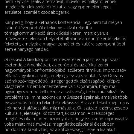
nem képvisel reális alternatívát; művelői és hallgatói ennek
megfelelően lekezelő jóindulattal vagy éppen ellenséges
érzülettel szemlélt csodabogarak.
Kár pedig, hogy a kétnapos konferencia – egy nem túl mélyen
szántó tévériporttól eltekintve – kívül rekedt a
tömegkommunikáció érdeklődési körén, mert olyan, a
művészetek jelenkori helyzetét általánosan érintő kérdéseket is
felvetett, amelyek a magyar zeneélet és kultúra szempontjából
sem elhanyagolhatóak.
(A tézisek)
A kiindulópont természetesen a jazz, ez a jó száz
esztendeje Amerikában, az európai és az afrikai zenei
hagyományok konfrontációjából született ritmikus, improvizatív
előadási gyakorlat volt, amely egy évszázad alatt New Orleans
szórakozó-negyedéből, a néger gettók elzártságából kilépve
világszerte ismert koncertzenévé vált. Olyannyira, hogy ma
ugyanúgy szembe kell néznie a századvég technikai-civilizációs
problémáival, mint azoknak a művészeti ágaknak, amelyek több
évszázados múltra tekinthetnek vissza. A jazz értékeit még ma is
sok helyütt alábecsülik, míg másutt a XX. század leglényegesebb
kulturális jelenségei között tartják számon. A szélsőséges
megítélés oka minden bizonnyal az, hogy ez a zene improvizatív
volta miatt más művészi megnyilatkozásoknál élesebben
hordozza a kreativitás, az alkotókészség, illetve a kialakult,