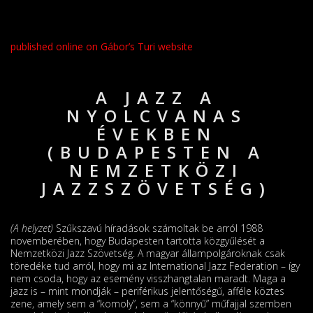
published online on Gábor’s Turi website
A JAZZ A
NYOLCVANAS
ÉVEKBEN
(BUDAPESTEN A
NEMZETKÖZI
JAZZSZÖVETSÉG)
(A helyzet)
Szűkszavú híradások számoltak be arról 1988
novemberében, hogy Budapes­ten tartotta közgyűlését a
Nemzetközi Jazz Szövetség. A magyar állampolgároknak csak
töredéke tud arról, hogy mi az International Jazz Federation – így
nem csoda, hogy az esemény vissz­hangtalan maradt. Maga a
jazz is – mint mondják – periférikus jelentőségű, afféle köztes
zene, amely sem a “komoly”, sem a “könnyű” műfajjal szemben