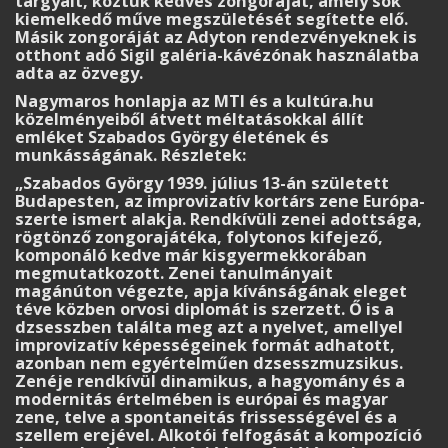
tárgyait, köztük kedves zongoráját, amely sok
kiemelkedő műve megszületését segítette elő.
Másik zongoráját az Adyton rendezvényeknek is
otthont adó Sigil galéria-kávézónak használatba
adta az özvegy.
Nagymaros honlapja az MTI és a kultúra.hu
közelményeiből átvett méltatásokkal állít
emléket Szabados György életének és
munkásságának. Részletek:
„Szabados György 1939. július 13-án született
Budapesten, az improvizatív kortárs zene Európa-
szerte ismert alakja. Rendkívüli zenei adottsága,
rögtönző zongorajátéka, folytonos kifejező,
komponáló kedve már kisgyermekkorában
megmutatkozott. Zenei tanulmányait
magánúton végezte, apja kívánságának eleget
téve közben orvosi diplomát is szerzett. Ő is a
dzsesszben találta meg azt a nyelvet, amellyel
improvizatív képességeinek formát adhatott,
azonban nem egyértelműen dzsesszmuzsikus.
Zenéje rendkívül dinamikus, a hagyomány és a
modernitás értelmében is európai és magyar
zene, telve a spontaneitás frissességével és a
szellem erejével. Alkotói felfogását a kompozíció