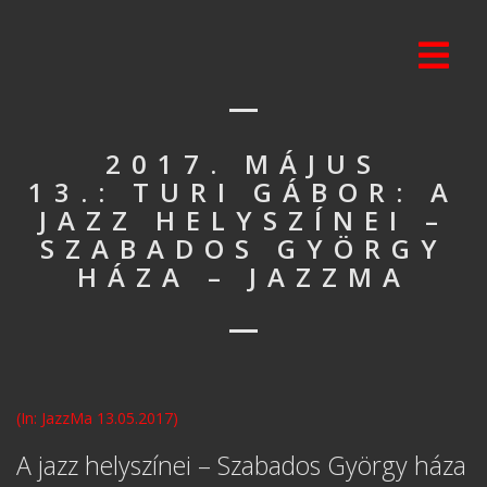
2017. MÁJUS
13.: TURI GÁBOR: A
JAZZ HELYSZÍNEI –
SZABADOS GYÖRGY
HÁZA – JAZZMA
(In: JazzMa 13.05.2017)
A jazz helyszínei – Szabados György háza