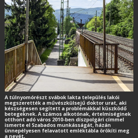
A túlnyomórészt svábok lakta település lakói
megszerették a művészkülsejű doktor urat, aki
készségesen segített a problémákkal küszködő
betegeknek. A számos alkotónak, értelmiséginek
otthont adó város 2010-ben díszpolgári címmel
ismerte el Szabados munkásságát, házán
ünnepélyesen felavatott emléktábla örökíti meg
a nevét.