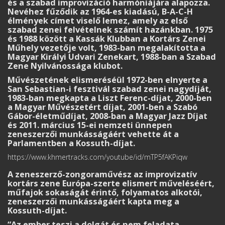
és a szabad improvizáció harmóniájára alapozza.
Nevéhez fűződik az 1964-es kiadású, B-A-C-H
élmények címet viselő lemez, amely az első
szabad zenei felvételnek számít hazánkban. 1975
és 1988 között a Kassák Klubban a Kortárs Zenei
Műhely vezetője volt, 1983-ban megalakította a
Magyar Királyi Udvari Zenekart, 1988-ban a Szabad
Zene Nyilvánossága klubot.
Művészetének elismeréséül 1972-ben elnyerte a
San Sebastian-i fesztivál szabad zenei nagydíját,
1983-ban megkapta a Liszt Ferenc-díjat, 2000-ben
a Magyar Művészetért díjat, 2001-ben a Szabó
Gábor-életműdíjat, 2008-ban a Magyar Jazz Díjat
és 2011. március 15-ei nemzeti ünnepen
zeneszerzői munkásságáért vehette át a
Parlamentben a Kossuth-díjat.
https://www.khmertracks.com/youtube/id/mTP5fAKPiqw
A zeneszerző-zongoraművész az improvizatív
kortárs zene Európa-szerte elismert műveléséért,
műfajok sokaságát érintő, folyamatos alkotói,
zeneszerzői munkásságáért kapta meg a
Kossuth-díjat.
“Az ember teszi a dolgát és nem feladata