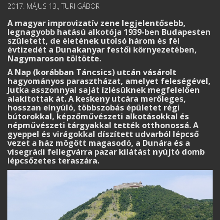
2017. MÁJUS 13., TURI GÁBOR
A magyar improvizatív zene legjelentősebb,
legnagyobb hatású alkotója 1939-ben Budapesten
született, de életének utolsó három és fél
évtizedét a Dunakanyar festői környezetében,
Nagymaroson töltötte.
A Nap (korábban Táncsics) utcán vásárolt
hagyományos parasztházat, amelyet feleségével,
Jutka asszonnyal saját ízlésüknek megfelelően
alakítottak át. A keskeny utcára merőleges,
hosszan elnyúló, többszobás épületet régi
bútorokkal, képzőművészeti alkotásokkal és
népművészeti tárgyakkal tették otthonossá. A
gyeppel és virágokkal díszített udvarból lépcső
vezet a ház mögött magasodó, a Dunára és a
visegrádi fellegvárra pazar kilátást nyújtó domb
lépcsőzetes teraszára.