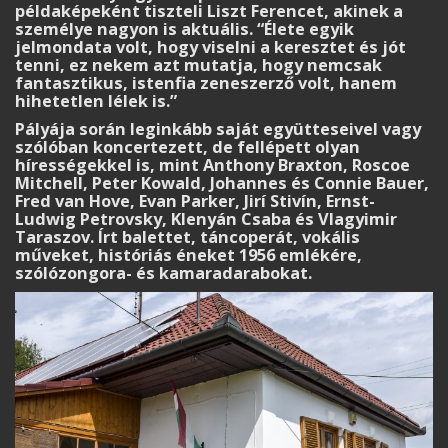
példaképeként tiszteli Liszt Ferencet, akinek a
személye nagyon is aktuális. “Élete egyik
jelmondata volt, hogy viselni a keresztet és jót
tenni, ez nekem azt mutatja, hogy nemcsak
fantasztikus, istenfia zeneszerző volt, hanem
hihetetlen lélek is.”
Pályája során leginkább saját együtteseivel vagy
szólóban koncertezett, de fellépett olyan
hírességekkel is, mint Anthony Braxton, Roscoe
Mitchell, Peter Kowald, Johannes és Connie Bauer,
Fred van Hove, Evan Parker, Jirí Stivín, Ernst-
Ludwig Petrovsky, Klenyán Csaba és Vlagyimir
Taraszov. Írt balettet, táncoperát, vokális
műveket, históriás éneket 1956 emlékére,
szólózongora- és kamaradarabokat.