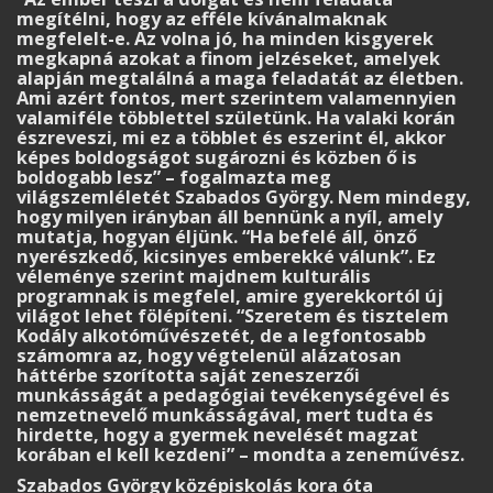
megítélni, hogy az efféle kívánalmaknak
megfelelt-e. Az volna jó, ha minden kisgyerek
megkapná azokat a finom jelzéseket, amelyek
alapján megtalálná a maga feladatát az életben.
Ami azért fontos, mert szerintem valamennyien
valamiféle többlettel születünk. Ha valaki korán
észreveszi, mi ez a többlet és eszerint él, akkor
képes boldogságot sugározni és közben ő is
boldogabb lesz” – fogalmazta meg
világszemléletét Szabados György. Nem mindegy,
hogy milyen irányban áll bennünk a nyíl, amely
mutatja, hogyan éljünk. “Ha befelé áll, önző
nyerészkedő, kicsinyes emberekké válunk”. Ez
véleménye szerint majdnem kulturális
programnak is megfelel, amire gyerekkortól új
világot lehet fölépíteni. “Szeretem és tisztelem
Kodály alkotóművészetét, de a legfontosabb
számomra az, hogy végtelenül alázatosan
háttérbe szorította saját zeneszerzői
munkásságát a pedagógiai tevékenységével és
nemzetnevelő munkásságával, mert tudta és
hirdette, hogy a gyermek nevelését magzat
korában el kell kezdeni” – mondta a zeneművész.
Szabados György középiskolás kora óta