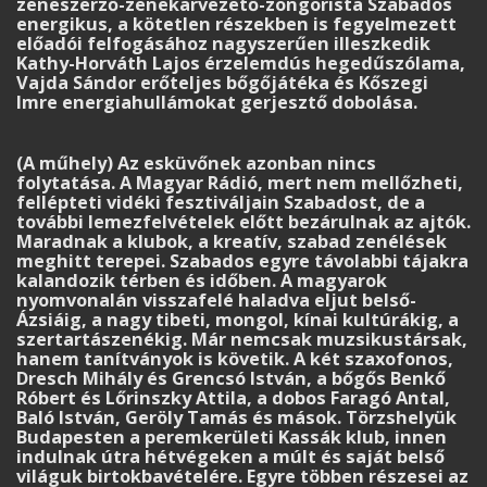
zeneszerző-zenekarvezető-zongorista Szabados
energikus, a kötetlen részekben is fegyelmezett
előadói felfogásához nagyszerűen illeszkedik
Kathy-Horváth Lajos érzelemdús hegedűszólama,
Vajda Sándor erőteljes bőgőjátéka és Kőszegi
Imre energiahullámokat gerjesztő dobolása.
(A műhely) Az esküvőnek azonban nincs
folytatása. A Magyar Rádió, mert nem mellőzheti,
fellépteti vidéki fesztiváljain Szabadost, de a
további lemezfelvételek előtt bezárulnak az ajtók.
Maradnak a klubok, a kreatív, szabad zenélések
meghitt terepei. Szabados egyre távolabbi tájakra
kalandozik térben és időben. A magyarok
nyomvonalán visszafelé haladva eljut belső-
Ázsiáig, a nagy tibeti, mongol, kínai kultúrákig, a
szertartászenékig. Már nemcsak muzsikustársak,
hanem tanítványok is követik. A két szaxofonos,
Dresch Mihály és Grencsó István, a bőgős Benkő
Róbert és Lőrinszky Attila, a dobos Faragó Antal,
Baló István, Geröly Tamás és mások. Törzshelyük
Budapesten a peremkerületi Kassák klub, innen
indulnak útra hétvégeken a múlt és saját belső
világuk birtokbavételére. Egyre többen részesei az