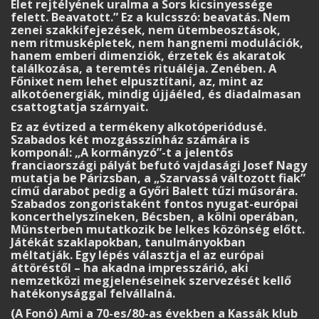
Élet rejtélyének uralma a Sors kicsinyessége
felett. Beavatott.” Ez a kulcsszó: beavatás. Nem
zenei szakkifejezések, nem ütembeosztások,
nem ritmusképletek, nem hangnemi modulációk,
hanem emberi dimenziók, érzetek és akaratok
találkozása, a teremtés rituáléja. Zenében. A
Főnixet nem lehet elpusztítani, az, mint az
alkotóenergiák, mindig újjáéled, és diadalmasan
csattogtatja szárnyait.
Ez az évtized a termékeny alkotóperiódusé.
Szabados két mozgásszínház számára is
komponál: „A kormányzó”-t a jelentős
franciaországi pályát befutó vajdasági Josef Nagy
mutatja be Párizsban, a „Szarvassá változott fiak”
című darabot pedig a Győri Balett tűzi műsorára.
Szabados zongoristaként fontos nyugat-európai
koncerthelyszíneken, Bécsben, a kölni operában,
Münsterben mutatkozik be lelkes közönség előtt.
Játékát szaklapokban, tanulmányokban
méltatják. Egy lépés választja el az európai
áttöréstől – ha akadna impresszárió, aki
nemzetközi megjelenéseinek szervezését kellő
hatékonysággal felvállalná.
(A Fonó) Ami a 70-es/80-as években a Kassák klub