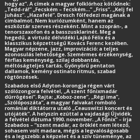
hogy az”. A címek a magyar folklórhoz kötődnek:
„Tedd-rá!” „Fecském – fecském…” „Friss”. „Kelj fel
juhász”. „Hazafelé”. Dresch fölfedezi magának a
cimbalmot. Nem kuriózumként, hanem az
eszköztár szerves részeként. Mint a szoprán-, a
tenorszaxofon és a basszusklarinét. Meg a
hegedű, a virtuóz délvidéki Lajkó Félix és a
klasszikus képzettségű Kovács Ferenc kezében.
Magyar népzene, jazz, improvizáció: a teljes
azonosulás lehetősége. Szemérmes érzékenység,
férfias keménység, szilaj dobbantás,
méltóságteljes tartás. Gyönyörű pentaton
dallamok, kemény ostinato ritmus, szabad
rögtönzések.
Szabados első Adyton-korongja régen várt
szólózongora felvétel, „A szent főnixmadár
dürrögései”. Rajta: „Koboz-zene”, „Régi ima”,
„Szólóposzáta”, a magyar falvakat romboló
romániai diktátorra utaló „Ceauswitzi koncert és
utójáték”. A helyszín ezúttal a vajdasági Újvidék,
a felvétel dátuma 1990. november. „A Főnix” – írja
Szabados – “szent madár, az öröklét nem létező,
sohasem volt madara, mégis a legvalóságosabb
és a legszebb: a képzelet és a szív tüneménye, az