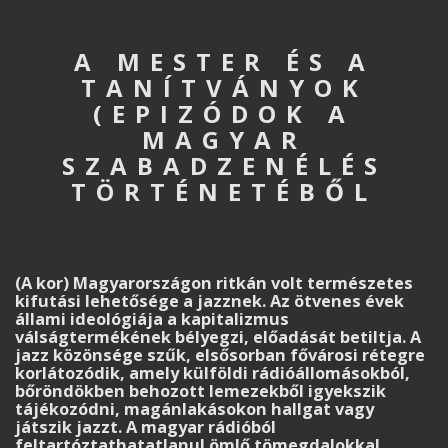
A MESTER ÉS A
TANÍTVÁNYOK
(EPIZÓDOK A
MAGYAR
SZABADZENÉLÉS
TÖRTÉNETÉBŐL
(A kor) Magyar­országon ritkán volt természetes
kifutási lehetősége a jazznek. Az ötvenes évek
állami ideológiája a kapitalizmus
válságtermékének bélyegzi, előadását betiltja. A
jazz közönsége szűk, elsősorban fővárosi rétegre
korlátozódik, amely külföldi rádióállomásokból,
bőröndökben behozott lemezekből igyekszik
tájékozódni, magánlakásokon hallgat vagy
játszik jazzt. A magyar rádióból
feltartóztathatatlanul ömlő tömegdalokkal,