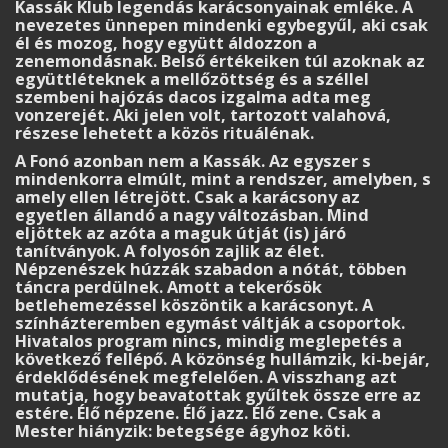
Kassák Klub legendás karácsonyainak emléke. A
nevezetes ünnepen mindenki egybegyűl, aki csak
él és mozog, hogy együtt áldozzon a
zenemondásnak. Belső értékeiken túl azoknak az
együttléteknek a mellőzöttség és a széllel
szembeni hajózás dacos izgalma adta meg
vonzerejét. Aki jelen volt, tartozott valahová,
részese lehetett a közös rituálénak.
A Fonó azonban nem a Kassák. Az egyszer s
mindenkorra elmúlt, mint a rendszer, amelyben, s
amely ellen létrejött. Csak a karácsony az
egyetlen állandó a nagy változásban. Mind
eljöttek az azóta a maguk útját (is) járó
tanítványok. A folyosón zajlik az élet.
Népzenészek húzzák szabadon a nótát, többen
táncra perdülnek. Amott a tekerősök
betlehemezéssel köszöntik a karácsonyt. A
színházteremben egymást váltják a csoportok.
Hivatalos program nincs, mindig meglepetés a
következő fellépő. A közönség hullámzik, ki-bejár,
érdeklődésének megfelelően. A visszhang azt
mutatja, hogy beavatottak gyűltek össze erre az
estére. Élő népzene. Élő jazz. Élő zene. Csak a
Mester hiányzik: betegsége ágyhoz köti.