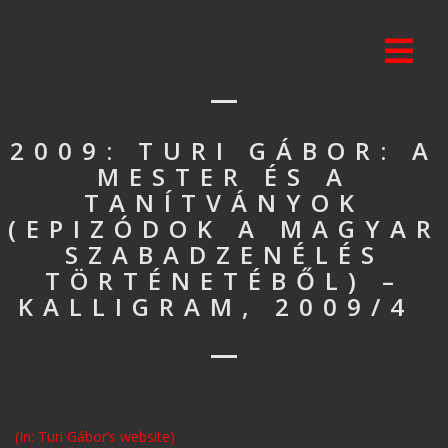
2009: TURI GÁBOR: A
MESTER ÉS A
TANÍTVÁNYOK
(EPIZÓDOK A MAGYAR
SZABADZENÉLÉS
TÖRTÉNETÉBŐL) –
KALLIGRAM, 2009/4
(In: Turi Gábor’s website)