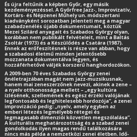
És újra feltűnik a képben Győr, egy másik
kezdeményezéssel. A Győrfree Jazz-, Improvizatív,
Kortárs- és Népzenei Műhely un. módszertani
kiadványként sorozatban jelenteti meg a magyar
szabadzenélés újabb dokumentumait, köztük
Mezei Szilárd anyagait és Szabados György olyan,
korábban nem publikált felvételeit, mint a Baltás
Zsoltár (1973) és a Készülődés a Csatára (1987).
Ennek az erőfeszítésnek is része van abban, hogy
a szabadosi életmű minden jelentősebb
mozzanata dokumentálva legyen, és
hozzáférhetővé váljék korszerű hanghordozókon.
A 2009-ben 70 éves Szabados György zenei
önéletrajzában magát nem jazz-muzsikusnak,
hanem mai zeneszerzőnek nevezi, akinek a zene –
a nyelv otthonossága mellett – „egy kultúra
ízlésének, szellemének és egész érzéki valójának
legfontosabb és leghitelesebb hordozója”, a zenei
improvizáció pedig: „nyelv, amely egyben az
emberi létezés legmélyebb rétegei és
legmagasabb dimenziói közvetlen megszólalása”.
A kulturális meghatározottság és a szabad zenei
gondolkodás ilyen magas rendű találkozására
nincs más példa a nemzetközi zenei életben. Idő-