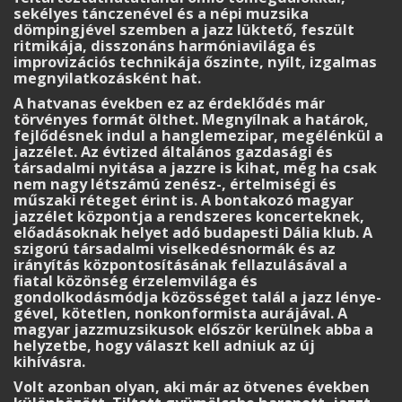
sekélyes tánczenével és a népi muzsika
dömpingjével szemben a jazz lüktető, feszült
ritmikája, disszonáns harmóniavilága és
improvizációs technikája őszinte, nyílt, izgalmas
megnyilatkozásként hat.
A hatvanas években ez az érdeklődés már
törvényes formát ölthet. Megnyílnak a határok,
fejlődésnek indul a hanglemezipar, megélénkül a
jazzélet. Az évtized általános gazdasági és
társadalmi nyitása a jazzre is kihat, még ha csak
nem nagy létszámú zenész-, értelmiségi és
műszaki réteget érint is. A bontakozó magyar
jazzélet központja a rendszeres koncerteknek,
előadásoknak helyet adó budapesti Dália klub. A
szigorú társadalmi viselkedésnormák és az
irányítás központosításának fellazulásával a
fiatal közönség érzelemvilága és
gondolkodásmódja közösséget talál a jazz lénye­
gével, kötetlen, nonkonformista aurájával. A
magyar jazzmuzsikusok először kerülnek abba a
helyzetbe, hogy választ kell adniuk az új
kihívásra.
Volt azonban olyan, aki már az ötvenes években