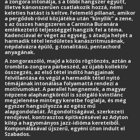
a zongora intonálja, s a többi hangszer együtt,
illetve kánonszerűen csatlakozik hozzá, némi
keleties hatást is keltve. Felemelő pillanat, amikor
a pergődob rövid közjátéka után “kinyílik” a zene,
s az összes hangszeren a Carmina Buranára
emlékeztető teljességgel hangzik fel a téma.
Kadenciával ér véget az egység, s átadja helyét a
harmadik tétel lendületes kanászritmusának,
népdalvázra épülő, g-tonalitású, pentachord
anyagának.
A zongoraszóló, majd a közös rögtönzés, aztán a
trombita-zongora párbeszéd, az újabb kollektív
összegzés, az első tétel indító hangjainak
felvillantása és végül a harmadik tétel nyitó
témájának intonálása folyamattá rendezi a
motívumokat. A parallel hangnemek, a magyar
népzene alaphangköréül is szolgáló kvintlánc
megjelenése mintegy keretbe foglalja, és még
egyszer hangsúlyozza az egész mű
alapgondolatát. Átgondoltságával, szerkezeti
rendjével, kontrasztos építkezésével az Adyton
kilép a hagyományos jazz-idióma kereteiből.
Komponálásával újszerű, egyéni úton indult el
Szabados.