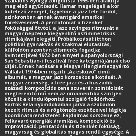
Szabados György zongorista 1955-ben alakítja
meg első együttesét. Hamar megelégeli a kor
kötelező zenéjét, figyelme a jazz felé fordul,
szinkronban annak avantgárd amerikai
törekvéseivel. A pentatóniát a tizenkét
fokúsággal ötvözi, a jazz szvinges ritmusát a
magyar népzene kiegyenlítő aszimmetrikus
ritmikájával elegyíti. Próbálkozását itthon
politikai gyanakvás és szakmai elutasítás,
külföldön azonban elismerés fogadja:
kvintettjével 1972-­ben elnyeri a spanyolországi
San Sebastian-i fesztivál free kate­góriájának első
díját. Ennek hatására a Magyar Hanglemezgyártó
Vállalat 1974-ben rögzíti „Az esküvő” című
albumát, a magyar jazz korszakos alkotását. A
magyar zeneiség, a free jazz és a huszadik
századi kompozíciós zene szuverén szintézisét
megteremtő mű nem az ornamentika szintjén
közelít a kiindulópontul szolgáló folklórhoz.
Bartók Béla nyomdokaiban járva a szabadon
kezelt ritmus és a rögtönzés eszközeivel tágítja
koordinátarendszerét. Fájdalmas sorszene ez,
felkavaró energiák áramlása, kompozíció és
improvizáció, pentatónia és tizenkét fokúság,
magyarság és globalitás magas rendű egysége. A