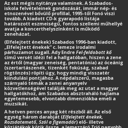
Az est mégis nyitánya valaminek. A Szabados-
iskola felvételeinek gondozását, immár nép- és
etnozenével bővülő profillal, 1995-től Fonó viszi
tovább. A kiadott CD-k gyarapodó listája
határozott eszmeiségű, fontos szellemi műhellyé
avatja a koncerthelyszínként is működő
zeneházat.
(Elfelejtett énekek) Szabados 1996-ban kiadott,
„Elfelejtett énekek” c. lemeze irodalmi
párhuzamot sugall. Ady Endre
Fel-feldobott kő
című versét idézi fel a hallgatóban, hiszen a zene
az értől (magyar zeneiség, pentatónia) az óceánig
(szertartászenék, tizenkét fokúság, szabad
rögtönzés) röpíti úgy, hogy mindig visszatér
kiindulási pontjához. A népdalszerű, magasba
szárnyaló témák a zenei anyanyelv
közvetlenségével találják meg az utat a magyar
hallgatókhoz, ám Szabados absztraháló hajlama
egyetemesebb, elvontabb dimenziókba emeli a
muzsikát.
A hetven perces anyag két részből áll. Az első
egység három darabját (
Elfelejtett énekek,
Rozsdatemető, Szól a figemadár
) elő- illetve
közjátékok kötik össze, a lemezzáró
Trió
nagyobb