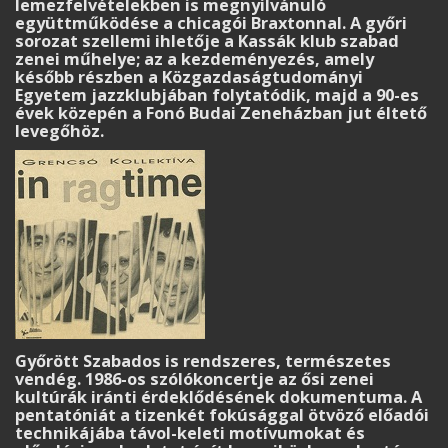
lemezfelvételekben is megnyilvánuló
együttműködése a chicagói Braxtonnal. A győri
sorozat szellemi ihletője a Kassák klub szabad
zenei műhelye; az a kezdeményezés, amely
később részben a Közgazdaságtudományi
Egyetem jazzklubjában folytatódik, majd a 90-es
évek közepén a Fonó Budai Zeneházban jut éltető
levegőhöz.
Győrött Szabados is rendszeres, természetes
vendég. 1986-os szólókoncertje az ősi zenei
kultúrák iránti érdeklődésének dokumentuma. A
pentatóniát a tizenkét fokúsággal ötvöző előadói
technikájába távol-keleti motívumokat és