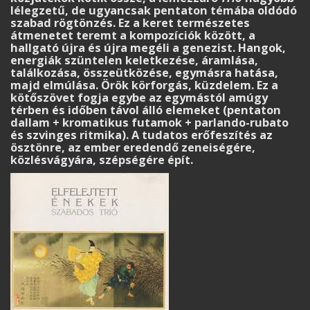
lélegzetű, de ugyancsak pentaton témába oldódó
szabad rögtönzés. Ez a keret természetes
átmenetet teremt a kompozíciók között, a
hallgató újra és újra megéli a genezist. Hangok,
energiák szüntelen keletkezése, áramlása,
találkozása, összeütközése, egymásra hatása,
majd elmúlása. Örök körforgás, küzdelem. Ez a
kötőszövet fogja egybe az egymástól amúgy
térben és időben távol álló elemeket (pentaton
dallam + kromatikus futamok + parlando-rubato
és szvinges ritmika). A tudatos erőfeszítés az
ösztönre, az ember eredendő zeneiségére,
közlésvágyára, szépségére épít.