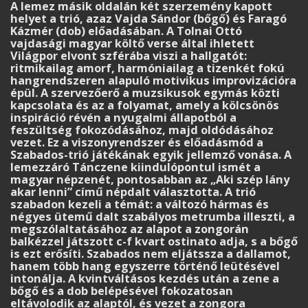
A lemez másik oldalán két szerzemény kapott
helyet a trió, azaz Vajda Sándor (bőgő) és Faragó
Kázmér (dob) előadásában. A Tolnai Ottó
vajdasági magyar költő verse által ihletett
Világpor elvont szférába viszi a hallgatót:
ritmikailag amorf, harmóniailag a tizenkét fokú
hangrendszeren alapuló motivikus improvizációra
épül. A szervezőerő a muzsikusok egymás közti
kapcsolata és az a folyamat, amely a kölcsönös
inspiráció révén a nyugalmi állapotból a
feszültség fokozódásához, majd oldódásához
vezet. Ez a viszonyrendszer és előadásmód a
Szabados-trió játékának egyik jellemző vonása. A
lemezzáró Tánczene kiindulópontul ismét a
magyar népzenét, pontosabban az „Aki szép lány
akar lenni” című népdalt választotta. A trió
szabadon kezeli a témát: a változó hármas és
négyes ütemű dalt szabályos metrumba illeszti, a
megszólaltatásához az alapot a zongorán
balkézzel játszott c-f kvart ostinato adja, s a bőgő
is ezt erősíti. Szabados nem eljátssza a dallamot,
hanem több hang egyszerre történő leütésével
intonálja. A kvintváltásos kezdés után a zene a
bőgő és a dob belépésével fokozatosan
eltávolodik az alaptól, és vezet a zongora