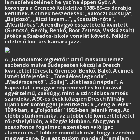
lemezfelvételének helyszíne éppen Győr. A
korongra a Grencsó Kollektíva 1988-89-es darabjai
kerülnek. A címek beszédesek: „Rákóczi búcsúja”,
„Bújdosó”, „Kicsi lovam…”, „Kossuth-nóta”,
„Mezítlábas”. A rendhagyó összetételű kvintett
(Grencsó, Geröly, Benkő, Boór Zsuzsa, Vaskó zsolt)
játéka a Szabados-iskola vonalát követő, folklór
ihletésű kortárs kamara jazz.
A „Gondolatok régiekről” című második lemez
esztendő múlva Budapesten készül a Dresch
kvartettel (Dresch, Grencsó, Benkő, Baló). A címek
ismét kifejezőek: „Töredékes legenda”,
„Madárszerető”, „Szilaj”, „Két lassú népdal”. A
kapcsolat a magyar népzenével és kultúrával
egyértelmű, csakúgy, mint a szintézisteremtés
szándéka. A 90-es évek közepén Dresch Mihály
újabb két koronggal jelentkezik: a „Zeng a lélek”
1994-ban, a „Folyondár” 1995-ben jelenik meg. Az
előbbi stúdiómunka, az utóbbi élő koncertfelvétel
törzshelyükön, a Közgáz klubban. Ahogyan a
szaxofonos fogalmaz: a zenében való igaz
alámerülés. “Többen mondták már, hogy a zenénk
magyar zene. Erre azt tudom mondani, remélem,