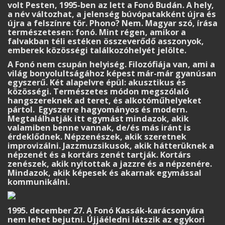
volt Pesten, 1995-ben az lett a Fonó Budán. A hely,
a név változhat, a jelenség búvópatakként újra és
újra a felszínre tör. Phono? Nem. Magyar szó, írása
természetesen: fonó. Mint régen, amikor a
falvakban téli estéken összeverődő asszonyok,
emberek közösségi találkozóhelyét jelölte.
A Fonó nem csupán helyiség. Filozófiája van, ami a
világ bonyolultságához képest már-már gyanúsan
egyszerű. Két alapelvre épül: akusztikus és
közösségi. Természetes módon megszólaló
hangszereknek ad teret, és alkotóműhelyeket
pártol. Egyszerre hagyományos és modern.
Megtalálhatják itt egymást mindazok, akik
valamiben benne vannak, de/és más iránt is
érdeklődnek. Népzenészek, akik szeretnek
improvizálni. Jazzmuzsikusok, akik hátterüknek a
népzenét és a kortárs zenét tartják. Kortárs
zenészek, akik nyitottak a jazzre és a népzenére.
Mindazok, akik képesek és akarnak egymással
kommunikálni.
1995. december 27. A Fonó Kassák-karácsonyára
nem lehet bejutni. Újjáéledni látszik az egykori