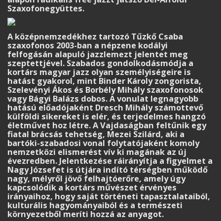
Szaxofonegyüttes.
A középnemzedékhez tartozó Tűzkő Csaba
szaxofonos 2003-ban a népzene kodályi
felfogásán alapuló jazzlemezt jelentet meg
szeptettjével. Szabados gondolkodásmódja a
kortárs magyar jazz olyan személyiségeire is
hatást gyakorol, mint Binder Károly zongorista,
Szelevényi Ákos és Borbély Mihály szaxofonosok
vagy Bágyi Balázs dobos. A vonulat legnagyobb
hatású előadójaként Dresch Mihály számottevő
külföldi sikereket is elér, és terjedelmes hangzó
életművet hoz létre. A Vajdaságban feltűnik egy
fiatal brácsás tehetség, Mezei Szilárd, aki a
bartóki-szabadosi vonal folytatójaként komoly
nemzetközi elismerést vív ki magának az új
évezredben. Jelentkezése ráirányítja a figyelmet a
Nagy Józsefet is útjára indító térségben működő
nagy, mélyről jövő felhajtóerőre, amely úgy
kapcsolódik a kortárs művészet érvényes
irányaihoz, hogy saját történeti tapasztalataiból,
kulturális hagyományaiból és a természeti
környezetből meríti hozzá az anyagot.