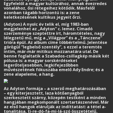
Egyfelelől a magyar kultúrához, annak évezredes
vonalához, ősi rétegeihez kötődik. Másfelől
azonban tágabb horizontú is: a zene
keletkezésének kultikus jegyeit őrzi.
(Adyton) A nyolc év telik el, míg 1983-ban
megjelenhet az „Adyton” c. lemez. Címadó
szerzeménye szeptettre írt, háromtételes, nagy
lélegzetű mű, míg a „Világpor” és a „Tánczene”
trióra épül. Az album címe többértelmű. Jelentése
görögül “legbelső szentély”, s ezzel a teremtés
intim, már-már mitikus mozzanatára utal. De
benne foglaltatik a Szabados-csillagkép másik két
pólusa is: a magyar sorskérdéseket
legerőteljesebben, legkifejezőbben
művészetének fókuszába emelő Ady Endre; és a
zene alapeleme, a hang.
Az Adyton formája – a szerző meghatározásában
– egy kiterjesztett, laza kötőanyagból
szerkesztett szárny, közepén testként a minden
hangjában megkomponált szertartászenével. Már
az első hangok elárulják az indíttatást: a tétel a-
tonalitása, ti-re-dó-fa-mi-lá-szó összetételű,