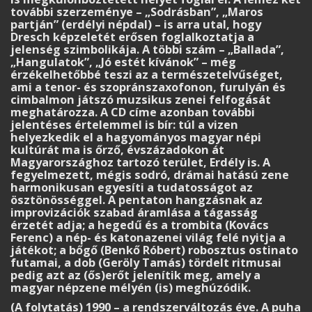
további szerzeménye – „Sodrásban”, „Maros
partján” (erdélyi népdal) – is arra utal, hogy
Dresch képzeletét erősen foglalkoztatja a
jelenség szimbolikája. A többi szám – „Ballada”,
„Hangulatok”, „Jó estét kívánok” – még
érzékelhetőbbé teszi az a természetelvűséget,
ami a tenor- és szopránszaxofonon, furulyán és
cimbalmon játszó muzsikus zenei felfogását
meghatározza. A CD címe azonban további
jelentéses értelemmel is bír: túl a vizen
helyezkedik el a hagyományos magyar népi
kultúrát ma is őrző, évszázadokon át
Magyarországhoz tartozó terület, Erdély is. A
fegyelmezett, mégis sodró, drámai hatású zene
harmonikusan egyesíti a tudatosságot az
ösztönösséggel. A pentaton hangzásnak az
improvizációk szabad áramlása a tágasság
érzetét adja; a hegedű és a trombita (Kovács
Ferenc) a nép- és katonazenei világ felé nyitja a
játékot; a bőgő (Benkő Róbert) robosztus ostinato
futamai, a dob (Geröly Tamás) tördelt ritmusai
pedig azt az (ős)erőt jelenítik meg, amely a
magyar népzene mélyén (is) meghúzódik.
(A folytatás) 1990 – a rendszerváltozás éve. A puha