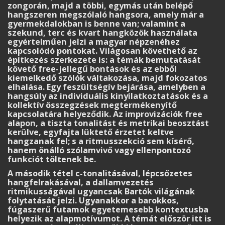
zongorán, majd a többi, egymás után belépő
hangszeren megszólaló hangsora, amely már a
gyermekdalokban is benne van; valamint a
szekund, terc és kvart hangközök használata
egyértelműen jelzi a magyar népzenéhez
kapcsolódó pontokat. Világosan követhető az
építkezés szerkezete is: a témák bemutatását
követő free-jellegű bontások és az ebből
kiemelkedő szólók váltakozása, majd fokozatos
elhalása. Egy feszültségív bejárása, amelyben a
hangsúly az individuális kinyilatkoztatások és a
kollektív összegzések megtermékenyítő
kapcsolatára helyeződik. Az improvizációk free
alapon, a tiszta tonalitást és metrikai beosztást
kerülve, egyfajta lüktető érzetet keltve
hangzanak fel; s a ritmusszekció sem kísérő,
hanem önálló szólamvivő vagy ellenpontozó
funkciót töltenek be.
A második tétel c-tonalitásával, lépcsőzetes
hangfelrakásával, a dallamvezetés
ritmikusságával ugyancsak Bartók világának
folytatását jelzi. Ugyanakkor a barokkos,
fúgaszerű futamok egyetemesebb kontextusba
helyezik az alapmotívumot. A témát először itt is