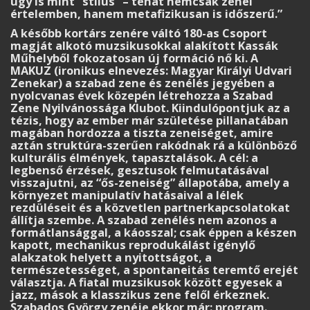
úgy is mint “stílus” – tehát nemcsak zenei
értelemben, hanem metafizikusan is időszerű.”
A később kortárs zenére váltó 180-as Csoport
magját alkotó muzsikusokkal alakított Kassák
Műhelyből fokozatosan új formáció nő ki. A
MAKUZ (ironikus elnevezés: Magyar Királyi Udvari
Zenekar) a szabad zene és zenélés jegyében a
nyolcvanas évek közepén létrehozza a Szabad
Zene Nyilvánossága Klubot. Kiindulópontjuk az a
tézis, hogy az ember már születése pillanatában
magában hordozza a tiszta zeneiséget, amire
aztán struktúra-szerűen rakódnak rá a különböző
kulturális élmények, tapasztalások. A cél: a
legbenső érzések, gesztusok felmutatásával
visszajutni, az “ős-zeneiség” állapotába, amely a
környezet manipulatív hatásaival a lélek
rezdüléseit és a közvetlen partnerkapcsolatokat
állítja szembe. A szabad zenélés nem azonos a
formátlansággal, a káosszal; csak éppen a készen
kapott, mechanikus reprodukálást igénylő
alakzatok helyett a nyitottságot, a
természetességet, a spontaneitás teremtő erejét
választja. A fiatal muzsikusok között egyesek a
jazz, mások a klasszikus zene felől érkeznek.
Szabados György zenéje ekkor már: program.