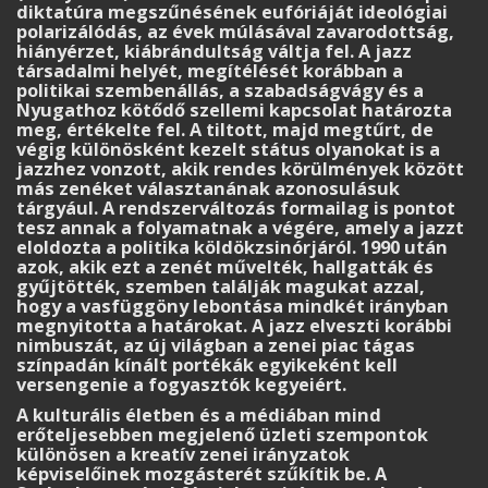
diktatúra megszűnésének eufóriáját ideológiai
polarizálódás, az évek múlásával zavarodottság,
hiányérzet, kiábrándultság váltja fel. A jazz
társadalmi helyét, megítélését korábban a
politikai szembenállás, a szabadságvágy és a
Nyugathoz kötődő szellemi kapcsolat határozta
meg, értékelte fel. A tiltott, majd megtűrt, de
végig különösként kezelt státus olyanokat is a
jazzhez vonzott, akik rendes körülmények között
más zenéket választanának azonosulásuk
tárgyául. A rendszerváltozás formailag is pontot
tesz annak a folyamatnak a végére, amely a jazzt
eloldozta a politika köldökzsinórjáról. 1990 után
azok, akik ezt a zenét művelték, hallgatták és
gyűjtötték, szemben találják magukat azzal,
hogy a vasfüggöny lebontása mindkét irányban
megnyitotta a határokat. A jazz elveszti korábbi
nimbuszát, az új világban a zenei piac tágas
színpadán kínált portékák egyikeként kell
versengenie a fogyasztók kegyeiért.
A kulturális életben és a médiában mind
erőteljesebben megjelenő üzleti szempontok
különösen a kreatív zenei irányzatok
képviselőinek mozgásterét szűkítik be. A