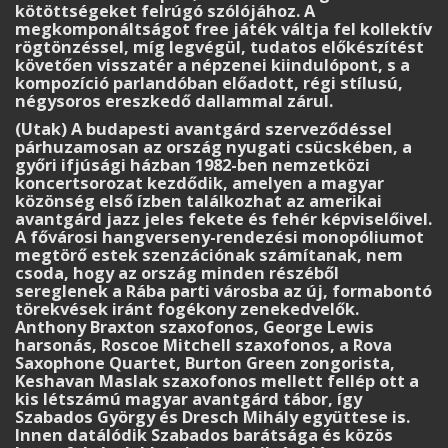
kötöttségeket felrúgó szólójához. A
megkomponáltságot free játék váltja fel kollektív
rögtönzéssel, míg legvégül, tudatos előkészítést
követően visszatér a népzenei kiindulópont, s a
kompozíció parlandóban előadott, régi stílusú,
négysoros ereszkedő dallammal zárul.
(Utak) A budapesti avantgárd szerveződéssel
párhuzamosan az ország nyugati csücskében, a
győri ifjúsági házban 1982-ben nemzetközi
koncertsorozat kezdődik, amelyen a magyar
közönség első ízben találkozhat az amerikai
avantgárd jazz jeles fekete és fehér képviselőivel.
A fővárosi hangverseny-rendezési monopóliumot
megtörő estek szenzációnak számítanak, nem
csoda, hogy az ország minden részéből
sereglenek a Rába parti városba az új, formabontó
törekvések iránt fogékony zenekedvelők.
Anthony Braxton szaxofonos, George Lewis
harsonás, Roscoe Mitchell szaxofonos, a Rova
Saxophone Quartet, Burton Green zongorista,
Keshavan Maslak szaxofonos mellett fellép ott a
kis létszámú magyar avantgárd tábor, így
Szabados György és Dresch Mihály együttese is.
Innen datálódik Szabados barátsága és közös