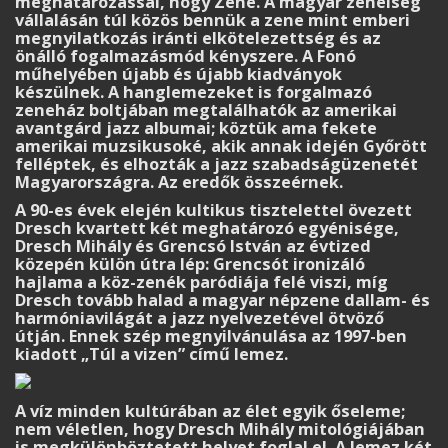
meghatározással, hogy Zene. A magyar zeneiség
vállalásán túl közös bennük a zene mint emberi
megnyilatkozás iránti elkötelezettség és az
önálló fogalmazásmód kényszere. A Fonó
műhelyében újabb és újabb kiadványok
készülnek. A hanglemezeket is forgalmazó
zeneház boltjában megtalálhatók az amerikai
avantgárd jazz albumai; köztük ama fekete
amerikai muzsikusoké, akik annak idején Győrött
felléptek, és elhozták a jazz szabadságüzenetét
Magyarországra. Az eredők összeérnek.
A 90-es évek elején kultikus tisztelettel övezett
Dresch kvartett két meghatározó egyénisége,
Dresch Mihály és Grencsó István az évtized
közepén külön útra lép: Grencsót ironizáló
hajlama a köz-zenék paródiája felé viszi, míg
Dresch tovább halad a magyar népzene dallam- és
harmóniavilágát a jazz nyelvezetével ötvöző
útján. Ennek szép megnyilvánulása az 1997-ben
kiadott „Túl a vizen” című lemez.
A víz minden kultúrában az élet egyik őseleme;
nem véletlen, hogy Dresch Mihály mitológiájában
is megkülönböztetett helyet foglal el. A lemez két