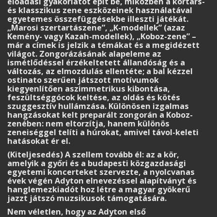
előadási gyakorlatot épít be, miközben a kortárs-
és klasszikus zene eszközeinek használatával
egyetemes összefüggésekbe illeszti játékát.
„Marosi szertartászene”, „K-modellek” (azaz
Kemény- vagy Kazah-modellek), „Koboz-zene” –
már a címek is jelzik a témákat és a megidézett
világot. Zongorázásának alapeleme az
ismétlődéssel érzékeltetett állandóság és a
változás, az elmozdulás ellentéte; a bal kézzel
ostinato szerűen játszott motívumok
kiegyenlítően aszimmetrikus kibontása,
feszültséggócok keltése, az oldás és kötés
szuggesztív hullámzása. Különösen izgalmas
hangzásokat kelt preparált zongorán a Koboz-
zenében: nem eltorzítja, hanem különös
zeneiséggel telíti a húrokat, amivel távol-keleti
hatásokat ér el.
(Kiteljesedés) A szellem tovább él: az a kör,
amelyik a győri és a budapesti közgazdasági
egyetemi koncerteket szervezte, a nyolcvanas
évek végén Adyton elnevezéssel alapítványt és
hanglemezkiadót hoz létre a magyar gyökerű
jazzt játszó muzsikusok támogatására.
Nem véletlen, hogy az Adyton első