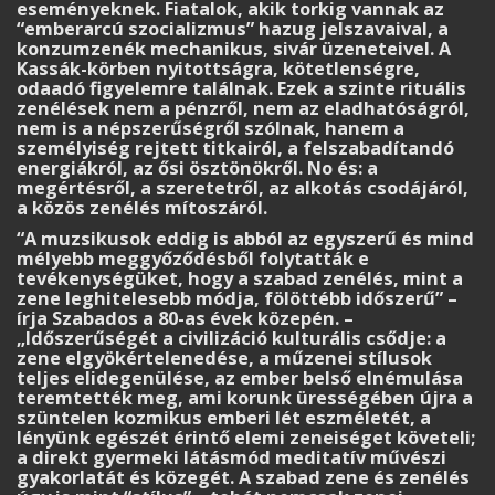
eseményeknek. Fiatalok, akik torkig vannak az
“emberarcú szocializmus” hazug jelszavaival, a
konzumzenék mechanikus, sivár üzeneteivel. A
Kassák-körben nyitottságra, kötetlenségre,
odaadó figyelemre találnak. Ezek a szinte rituális
zenélések nem a pénzről, nem az eladhatóságról,
nem is a népszerűségről szólnak, hanem a
személyiség rejtett titkairól, a felszabadítandó
energiákról, az ősi ösztönökről. No és: a
megértésről, a szeretetről, az alkotás csodájáról,
a közös zenélés mítoszáról.
“A muzsikusok eddig is abból az egyszerű és mind
mélyebb meggyőződésből folytatták e
tevékenységüket, hogy a szabad zenélés, mint a
zene leghitelesebb módja, fölöttébb időszerű” –
írja Szabados a 80-as évek közepén. –
„Időszerűségét a civilizáció kulturális csődje: a
zene elgyökértelenedése, a műzenei stílusok
teljes elidegenülése, az ember belső elnémulása
teremtették meg, ami korunk ürességében újra a
szüntelen kozmikus emberi lét eszméletét, a
lényünk egészét érintő elemi zeneiséget követeli;
a direkt gyermeki látásmód meditatív művészi
gyakorlatát és közegét. A szabad zene és zenélés