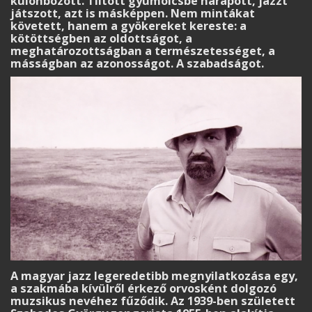
különbözött. Tiltott gyümölcsbe harapott, jazzt
játszott, azt is másképpen. Nem mintákat
követett, hanem a gyökereket kereste: a
kötöttségben az oldottságot, a
meghatározottságban a természetességet, a
másságban az azonosságot. A szabadságot.
A magyar jazz legeredetibb megnyilatkozása egy,
a szakmába kívülről érkező orvosként dolgozó
muzsikus nevéhez fűződik. Az 1939-ben született