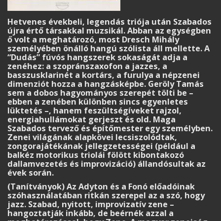
Hetvenes évekbeli, legendás triója után Szabados
újra értő társakkal muzsikál. Abban az egységben
ő volt a meghatározó, most Dresch Mihály
személyében önálló hangú szólista áll mellette. A
“Dudás” fúvós hangszerek sokaságát adja a
zenéhez: a szopránszaxofon a jazzes, a
basszusklarinét a kortárs, a furulya a népzenei
dimenziót hozza a hangzásképbe. Geröly Tamás
sem a dobos hagyományos szerepét tölti be –
ebben a zenében különben sincs egyenletes
lüktetés –, hanem feszültségíveket rajzol,
energiahullámokat gerjeszt és old. Maga
Szabados tervező és építőmester egy személyben.
Zenei világának alapkövei lecsiszolódtak,
zongorajátékának jellegzetességei (például a
balkéz motorikus triolái fölött kibontakozó
dallamvezetés és improvizáció) állandósultak az
évek során.
(Tanítványok) Az Adyton és a Fonó előadóinak
szóhasználatában ritkán szerepel az a szó, hogy
jazz. Szabad, nyitott, improvizatív zene –
hangoztatják inkább, de beérnék azzal a