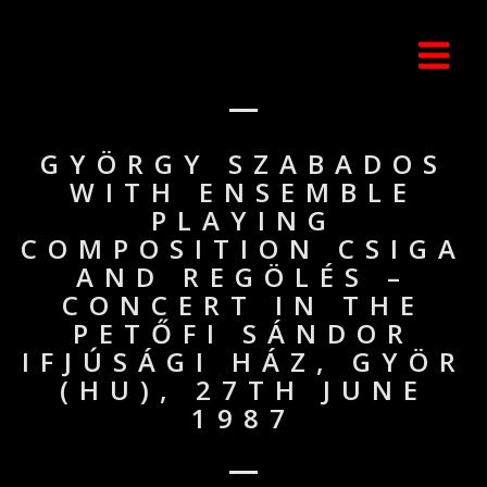
GYÖRGY SZABADOS
WITH ENSEMBLE
PLAYING
COMPOSITION CSIGA
AND REGÖLÉS –
CONCERT IN THE
PETŐFI SÁNDOR
IFJÚSÁGI HÁZ, GYÖR
(HU), 27TH JUNE
1987