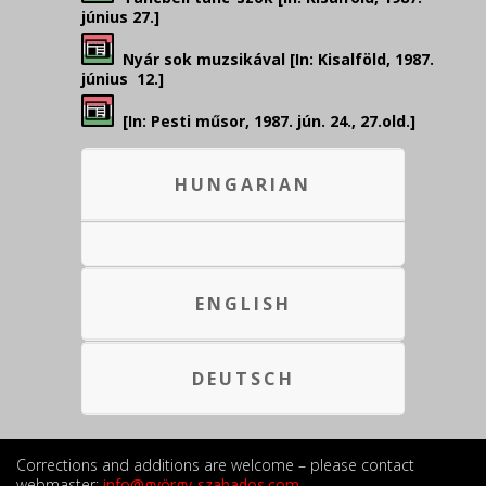
június 27.]
Nyár sok muzsikával [In: Kisalföld, 1987.
június 12.]
[In: Pesti műsor, 1987. jún. 24., 27.old.]
HUNGARIAN
ENGLISH
DEUTSCH
Corrections and additions are welcome – please contact
webmaster:
info@györgy-szabados.com