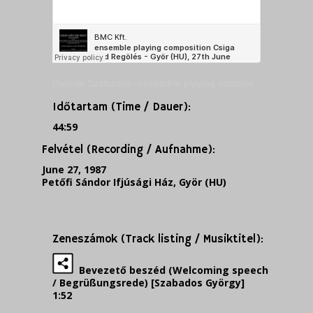
György Szabados
ensemble playing composition Csiga and Regölés – Györ (HU), 27th June 1987
·
Időtartam (Time / Dauer):
44:59
Felvétel (Recording / Aufnahme):
June 27, 1987
Petőfi Sándor Ifjúsági Ház, Györ (HU)
Zeneszámok (Track listing / Musiktitel):
Bevezető beszéd (Welcoming speech
/ Begrüßungsrede) [Szabados György]
1:52