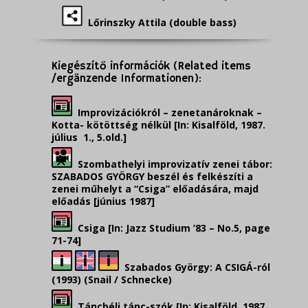
Lőrinszky Attila (double bass)
Kiegészítő információk (Related items
/ergänzende Informationen):
Improvizációkról – zenetanároknak –
Kotta- kötöttség nélkül [In: Kisalföld, 1987.
július 1., 5.old.]
Szombathelyi improvizatív zenei tábor:
SZABADOS GYÖRGY beszél és felkészíti a
zenei műhelyt a “Csiga” előadására, majd
előadás [június 1987]
Csiga [In: Jazz Studium ’83 – No.5, page
71-74]
Szabados György: A CSIGÁ-ról
(1993) (Snail / Schnecke)
Táncbéli tánc-szók [In: Kisalföld, 1987.