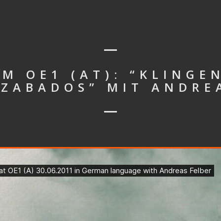
M OE1 (AT): “KLINGE
ZABADOS” MIT ANDRE